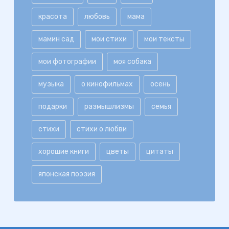
красота
любовь
мама
мамин сад
мои стихи
мои тексты
мои фотографии
моя собака
музыка
о кинофильмах
осень
подарки
размышлизмы
семья
стихи
стихи о любви
хорошие книги
цветы
цитаты
японская поэзия