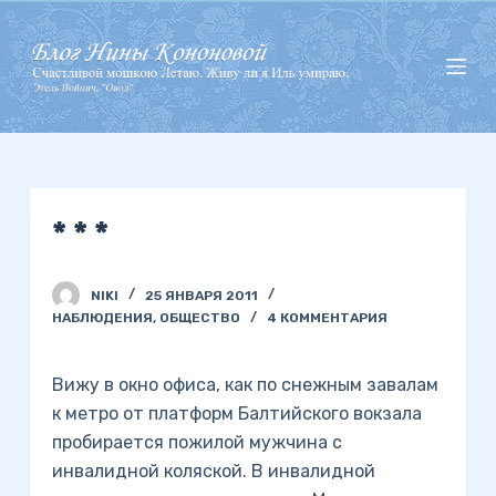
П
е
р
е
й
т
и
* * *
к
с
у
NIKI
25 ЯНВАРЯ 2011
т
НАБЛЮДЕНИЯ
,
ОБЩЕСТВО
4 КОММЕНТАРИЯ
и
Вижу в окно офиса, как по снежным завалам
к метро от платформ Балтийского вокзала
пробирается пожилой мужчина с
инвалидной коляской. В инвалидной