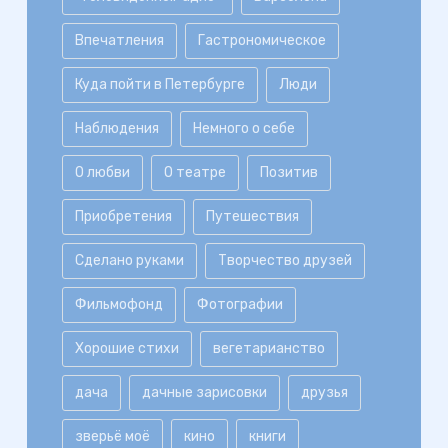
Впечатления
Гастрономическое
Куда пойти в Петербурге
Люди
Наблюдения
Немного о себе
О любви
О театре
Позитив
Приобретения
Путешествия
Сделано руками
Творчество друзей
Фильмофонд
Фотографии
Хорошие стихи
вегетарианство
дача
дачные зарисовки
друзья
зверьё моё
кино
книги