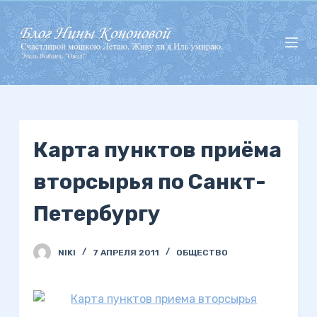
П
е
р
е
й
т
и
Карта пунктов приёма
к
с
вторсырья по Санкт-
у
т
Петербургу
и
NIKI
7 АПРЕЛЯ 2011
ОБЩЕСТВО