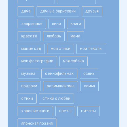
дача
дачные зарисовки
друзья
зверьё моё
кино
книги
красота
любовь
мама
мамин сад
мои стихи
мои тексты
мои фотографии
моя собака
музыка
о кинофильмах
осень
подарки
размышлизмы
семья
стихи
стихи о любви
хорошие книги
цветы
цитаты
японская поэзия