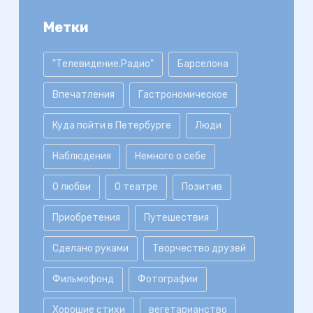
Метки
"Телевидение.Радио"
Барселона
Впечатления
Гастрономическое
Куда пойти в Петербурге
Люди
Наблюдения
Немного о себе
О любви
О театре
Позитив
Приобретения
Путешествия
Сделано руками
Творчество друзей
Фильмофонд
Фотографии
Хорошие стихи
вегетарианство