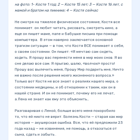
на фото: 1- Косте 1 год; 2 — Косте 15 лет; 3 — Косте 16 лет, с
мамой и братом на пикнике; 4 — Костя сейчас
Не смотря на тяжелое физическое состояние, Костя все
понимает. он любит читать, рисовать, смотреть кино, а
еще он пишет маме, папе и бабушке письма при помощи
компьютера. В этом наверно заключается основной
трагизм ситуации — в том, что Костя ВСЕ понимает о себе,
о своем состоянии. Он пишет: «Я мечтаю сам сидеть,
ходить. Я прошу вас перенести меня в мир моих снов. Я во
сне делаю все сам. Я прыгаю, шалю, «волчок» просто!
Прошу вас вылечить меня, Прошу Мир подарить мне, Ничто
не важно после решения моего жизненного вопроса.»
Только вот Костя не все знает о реалиях нашего мира, о
состоянии медицины, и об отношении к таким, как он в
нашей стране. И он не понимает, почему его не лечат,
а Лена не знает как ему это объяснить…
Разговаривая с Леной, больше всего меня покоробило
то, что ей никто не верит. Болезнь Кости — старая как мир
история — акушерская ошибка. Все, что ей предложили 23
года назад — не извинения, не помощь, а отказаться от
сына, сдать и забыть .