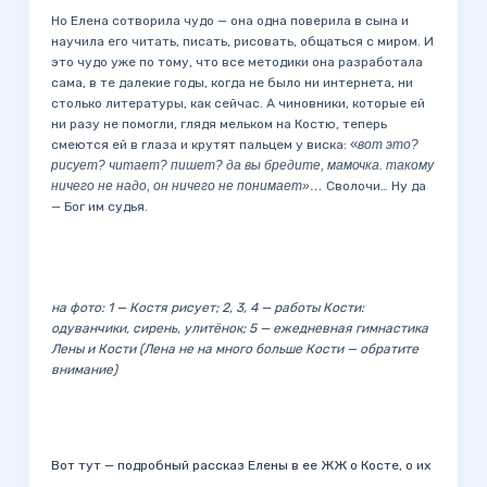
Но Елена сотворила чудо — она одна поверила в сына и
научила его читать, писать, рисовать, общаться с миром. И
это чудо уже по тому, что все методики она разработала
сама, в те далекие годы, когда не было ни интернета, ни
столько литературы, как сейчас. А чиновники, которые ей
ни разу не помогли, глядя мельком на Костю, теперь
смеются ей в глаза и крутят пальцем у виска: «
вот это?
рисует? читает? пишет? да вы бредите, мамочка. такому
ничего не надо, он ничего не понимает»…
Сволочи… Ну да
— Бог им судья.
на фото: 1 — Костя рисует; 2, 3, 4 — работы Кости:
одуванчики, сирень, улитёнок; 5 — ежедневная гимнастика
Лены и Кости (Лена не на много больше Кости — обратите
внимание)
Вот тут — подробный рассказ Елены в ее ЖЖ о Косте, о их