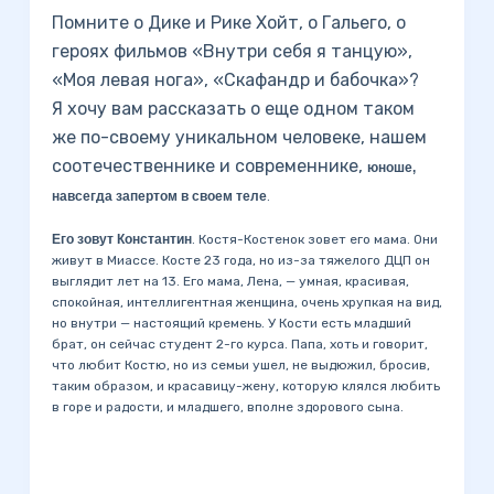
Помните о Дике и Рике Хойт, о Гальего, о
героях фильмов «Внутри себя я танцую»,
«Моя левая нога», «Скафандр и бабочка»?
Я хочу вам рассказать о еще одном таком
же по-своему уникальном человеке, нашем
соотечественнике и современнике,
юноше,
навсегда запертом в своем теле
.
Его зовут Константин
. Костя-Костенок зовет его мама. Они
живут в Миассе. Косте 23 года, но из-за тяжелого ДЦП он
выглядит лет на 13. Его мама, Лена, — умная, красивая,
спокойная, интеллигентная женщина, очень хрупкая на вид,
но внутри — настоящий кремень. У Кости есть младший
брат, он сейчас студент 2-го курса. Папа, хоть и говорит,
что любит Костю, но из семьи ушел, не выдюжил, бросив,
таким образом, и красавицу-жену, которую клялся любить
в горе и радости, и младшего, вполне здорового сына.