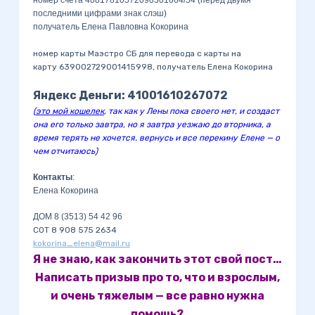
номер счета 40817810572090301064/54 (перед двумя
последними цифрами знак слэш)
получатель Елена Павловна Кокорина
номер карты Маэстро СБ для перевода с карты на
карту 639002729001415998, получатель Елена Кокорина
Яндекс Деньги: 41001610267072
(
это мой кошелек
, так как у Лены пока своего нет, и создаст
она его только завтра, но я завтра уезжаю до вторника, а
время терять не хочется. вернусь и все перекину Елене — о
чем отчитаюсь)
Контакты
:
Елена Кокорина
ДОМ 8 (3513) 54 42 96
СОТ 8 908 575 2634
kokorina_elena@mail.ru
Я не знаю, как закончить этот свой пост…
Написать призыв про то, что и взрослым,
и очень тяжелым — все равно нужна
помощь?