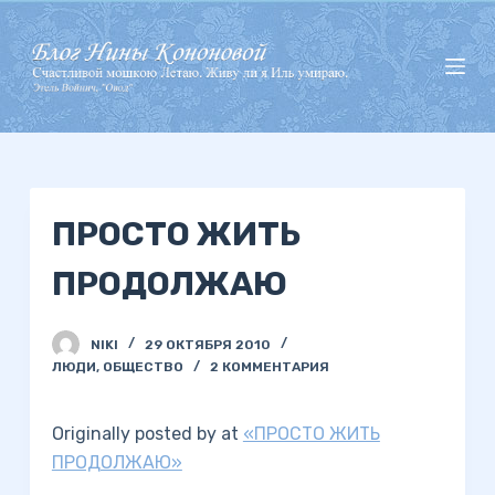
П
е
р
е
й
т
и
ПРОСТО ЖИТЬ
к
с
ПРОДОЛЖАЮ
у
т
и
NIKI
29 ОКТЯБРЯ 2010
ЛЮДИ
,
ОБЩЕСТВО
2 КОММЕНТАРИЯ
Originally posted by at
«ПРОСТО ЖИТЬ
ПРОДОЛЖАЮ»