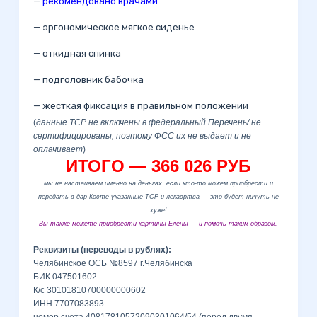
—
рекомендовано врачами
— эргономическое мягкое сиденье
— откидная спинка
— подголовник бабочка
— жесткая фиксация в правильном положении
(
данные ТСР не включены в федеральный Перечень/ не
сертифицированы, поэтому ФСС их не выдает и не
оплачивает
)
ИТОГО — 366 026 РУБ
мы не настаиваем именно на деньгах. если кто-то можем приобрести и
передать в дар Косте указанные ТСР и лекасртва — это будет ничуть не
хуже!
Вы также можете приобрести картины Елены — и помочь таким образом.
Реквизиты (переводы в рублях):
Челябинское ОСБ №8597 г.Челябинска
БИК 047501602
К/с 30101810700000000602
ИНН 7707083893