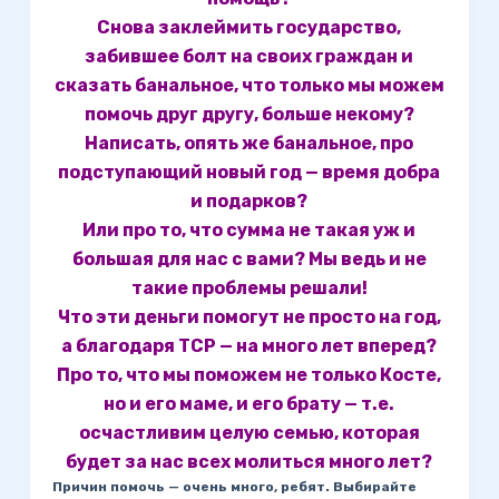
Снова заклеймить государство,
забившее болт на своих граждан и
сказать банальное, что только мы можем
помочь друг другу, больше некому?
Написать, опять же банальное, про
подступающий новый год — время добра
и подарков?
Или про то, что сумма не такая уж и
большая для нас с вами? Мы ведь и не
такие проблемы решали!
Что эти деньги помогут не просто на год,
а благодаря ТСР — на много лет вперед?
Про то, что мы поможем не только Косте,
но и его маме, и его брату — т.е.
осчастливим целую семью, которая
будет за нас всех молиться много лет?
Причин помочь — очень много, ребят. Выбирайте