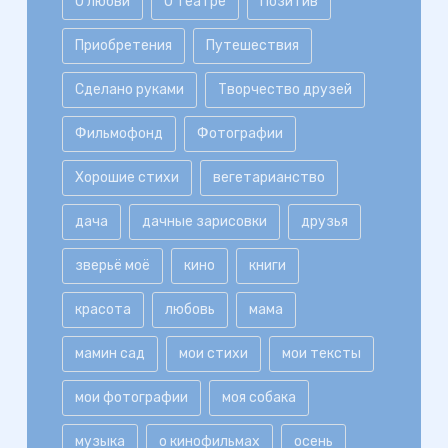
О любви
О театре
Позитив
Приобретения
Путешествия
Сделано руками
Творчество друзей
Фильмофонд
Фотографии
Хорошие стихи
вегетарианство
дача
дачные зарисовки
друзья
зверьё моё
кино
книги
красота
любовь
мама
мамин сад
мои стихи
мои тексты
мои фотографии
моя собака
музыка
о кинофильмах
осень