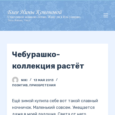
П
е
р
е
й
т
и
Чебурашко-
к
с
коллекция растёт
у
т
и
NIKI
13 МАЯ 2013
ПОЗИТИВ
,
ПРИОБРЕТЕНИЯ
Ещё зимой купила себе вот такой славный
ночничок. Маленький совсем. Умещается
даже в моей ладошке. Света от него