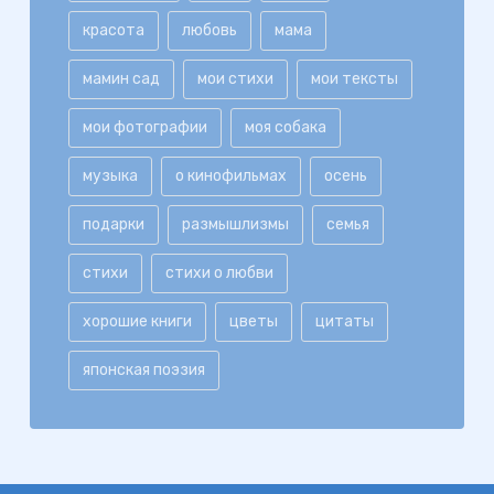
красота
любовь
мама
мамин сад
мои стихи
мои тексты
мои фотографии
моя собака
музыка
о кинофильмах
осень
подарки
размышлизмы
семья
стихи
стихи о любви
хорошие книги
цветы
цитаты
японская поэзия