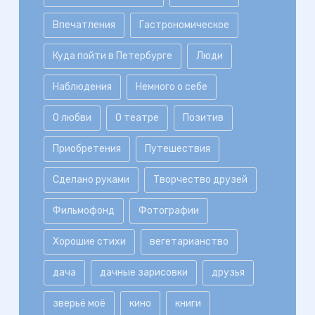
Впечатления
Гастрономическое
Куда пойти в Петербурге
Люди
Наблюдения
Немного о себе
О любви
О театре
Позитив
Приобретения
Путешествия
Сделано руками
Творчество друзей
Фильмофонд
Фотографии
Хорошие стихи
вегетарианство
дача
дачные зарисовки
друзья
зверьё моё
кино
книги