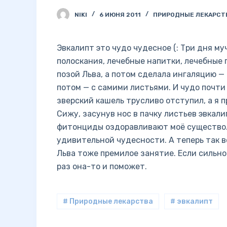
NIKI
6 ИЮНЯ 2011
ПРИРОДНЫЕ ЛЕКАРСТ
Эвкалипт это чудо чудесное (: Три дня м
полоскания, лечебные напитки, лечебные 
позой Льва, а потом сделала ингаляцию — 
потом — с самими листьями. И чудо почти
зверский кашель трусливо отступил, а я п
Сижу, засунув нос в пачку листьев эвкали
фитонциды оздоравливают моё существо. Я
удивительной чудесности. А теперь так в
Льва тоже премилое занятие. Если сильно 
раз она-то и поможет.
# Природные лекарства
# эвкалипт