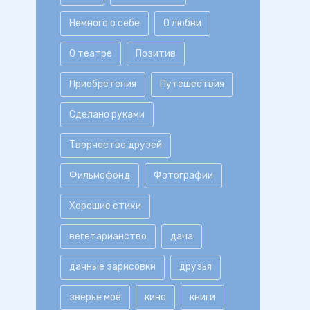
Немного о себе
О любви
О театре
Позитив
Приобретения
Путешествия
Сделано руками
Творчество друзей
Фильмофонд
Фотографии
Хорошие стихи
вегетарианство
дача
дачные зарисовки
друзья
зверьё моё
кино
книги