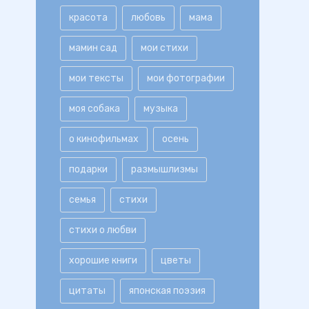
красота
любовь
мама
мамин сад
мои стихи
мои тексты
мои фотографии
моя собака
музыка
о кинофильмах
осень
подарки
размышлизмы
семья
стихи
стихи о любви
хорошие книги
цветы
цитаты
японская поэзия