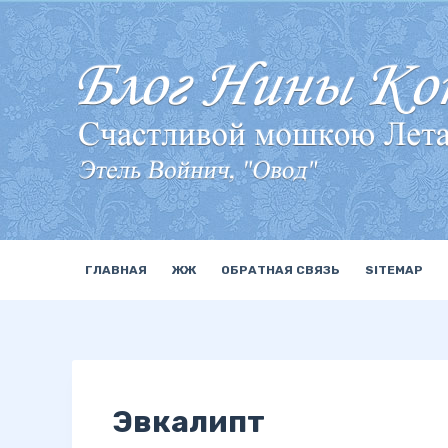
П
е
р
е
й
т
и
к
с
у
ГЛАВНАЯ
ЖЖ
ОБРАТНАЯ СВЯЗЬ
SITEMAP
т
и
Эвкалипт