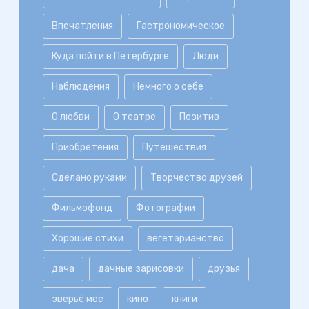
Впечатления
Гастрономическое
Куда пойти в Петербурге
Люди
Наблюдения
Немного о себе
О любви
О театре
Позитив
Приобретения
Путешествия
Сделано руками
Творчество друзей
Фильмофонд
Фотографии
Хорошие стихи
вегетарианство
дача
дачные зарисовки
друзья
зверьё моё
кино
книги