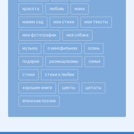
красота
любовь
мама
мамин сад
мои стихи
мои тексты
мои фотографии
моя собака
музыка
о кинофильмах
осень
подарки
размышлизмы
семья
стихи
стихи о любви
хорошие книги
цветы
цитаты
японская поэзия