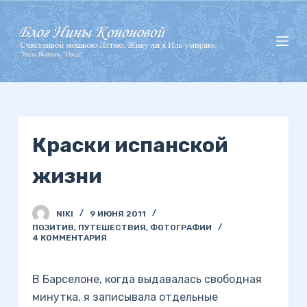
П
е
р
е
й
т
и
Краски испанской
к
с
жизни
у
т
и
NIKI
9 ИЮНЯ 2011
ПОЗИТИВ
,
ПУТЕШЕСТВИЯ
,
ФОТОГРАФИИ
4 КОММЕНТАРИЯ
В Барселоне, когда выдавалась свободная
минутка, я записывала отдельные