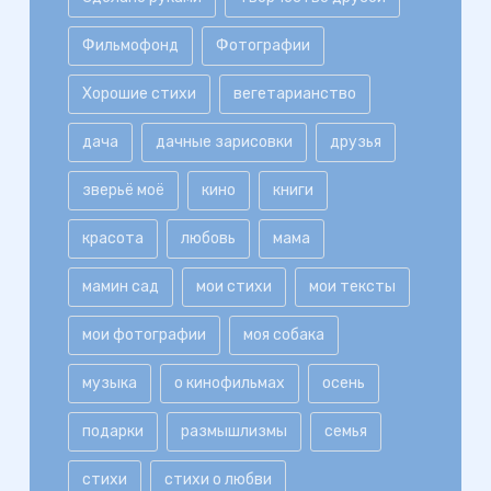
Фильмофонд
Фотографии
Хорошие стихи
вегетарианство
дача
дачные зарисовки
друзья
зверьё моё
кино
книги
красота
любовь
мама
мамин сад
мои стихи
мои тексты
мои фотографии
моя собака
музыка
о кинофильмах
осень
подарки
размышлизмы
семья
стихи
стихи о любви