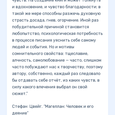
чувств. На со­здание книги может толкнуть
и вдохновение, и чувство благодарности; в
такой же мере способны разжечь ду­ховную
страсть досада, гнев, огорчение. Иной раз
по­будительной причиной становится
любопытство, психо­логическая потребность
в процессе писания уяснить себе самому
людей и события. Но и мотивы
сомнительного свойства: тщеславие,
алчность, самолюбование — часто, слишком
часто побуждают нас к творчеству, поэтому
автору, собственно, каждый раз следовало
бы отдавать себе отчёт, из каких чувств, в
силу какого влечения выбрал он свой
сюжет.”
Стефан Цвейг. “Магеллан: Человек и его
деяние”