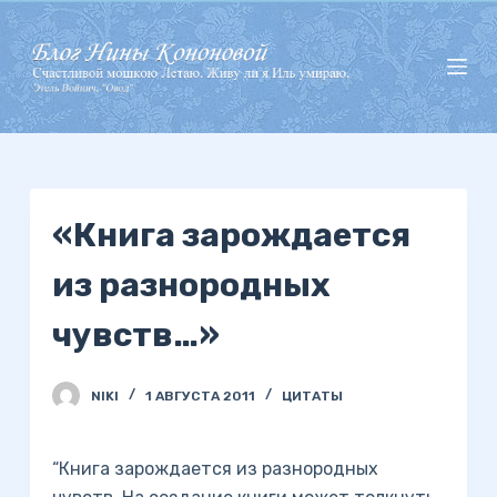
П
е
р
е
й
т
и
«Книга зарождается
к
с
из разнородных
у
т
чувств…»
и
NIKI
1 АВГУСТА 2011
ЦИТАТЫ
“Книга зарождается из разнородных