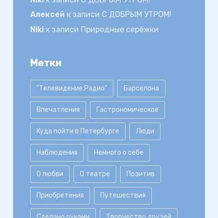
Алексей
к записи
С ДОБРЫМ УТРОМ!
Niki
к записи
Природные серёжки
Метки
"Телевидение.Радио"
Барселона
Впечатления
Гастрономическое
Куда пойти в Петербурге
Люди
Наблюдения
Немного о себе
О любви
О театре
Позитив
Приобретения
Путешествия
Сделано руками
Творчество друзей