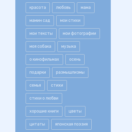
красота
любовь
мама
мамин сад
мои стихи
мои тексты
мои фотографии
моя собака
музыка
о кинофильмах
осень
подарки
размышлизмы
семья
стихи
стихи о любви
хорошие книги
цветы
цитаты
японская поэзия