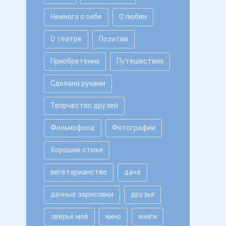
Немного о себе
О любви
О театре
Позитив
Приобретения
Путешествия
Сделано руками
Творчество друзей
Фильмофонд
Фотографии
Хорошие стихи
вегетарианство
дача
дачные зарисовки
друзья
зверьё моё
кино
книги