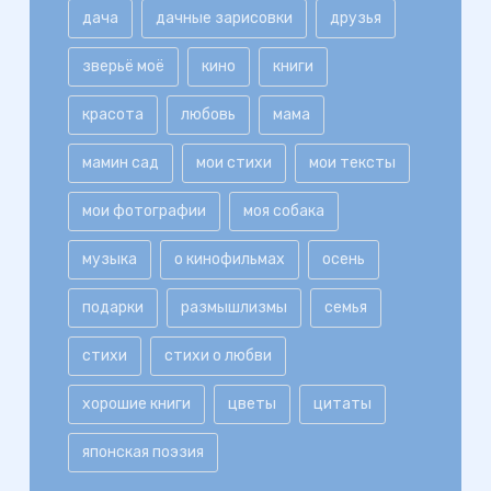
дача
дачные зарисовки
друзья
зверьё моё
кино
книги
красота
любовь
мама
мамин сад
мои стихи
мои тексты
мои фотографии
моя собака
музыка
о кинофильмах
осень
подарки
размышлизмы
семья
стихи
стихи о любви
хорошие книги
цветы
цитаты
японская поэзия