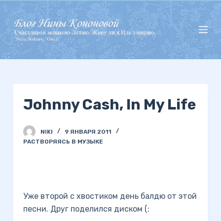
П
е
р
е
й
т
и
Johnny Cash, In My Life
к
с
у
NIKI
9 ЯНВАРЯ 2011
т
РАСТВОРЯЯСЬ В МУЗЫКЕ
и
Уже второй с хвостиком день балдю от этой
песни. Друг поделился диском (: