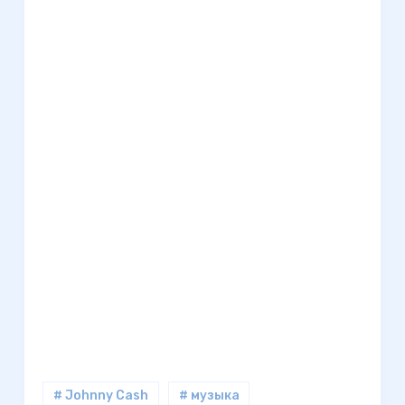
# Johnny Cash
# музыка