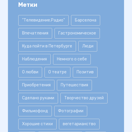
Метки
"Телевидение.Радио"
Барселона
Впечатления
Гастрономическое
Куда пойти в Петербурге
Люди
Наблюдения
Немного о себе
О любви
О театре
Позитив
Приобретения
Путешествия
Сделано руками
Творчество друзей
Фильмофонд
Фотографии
Хорошие стихи
вегетарианство