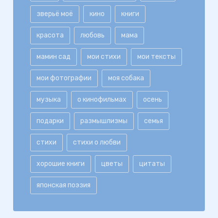
зверьё моё
кино
книги
красота
любовь
мама
мамин сад
мои стихи
мои тексты
мои фотографии
моя собака
музыка
о кинофильмах
осень
подарки
размышлизмы
семья
стихи
стихи о любви
хорошие книги
цветы
цитаты
японская поэзия