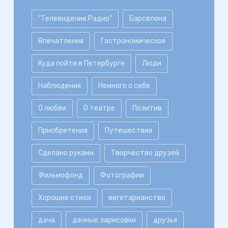
"Телевидение.Радио"
Барселона
Впечатления
Гастрономическое
Куда пойти в Петербурге
Люди
Наблюдения
Немного о себе
О любви
О театре
Позитив
Приобретения
Путешествия
Сделано руками
Творчество друзей
Фильмофонд
Фотографии
Хорошие стихи
вегетарианство
дача
дачные зарисовки
друзья