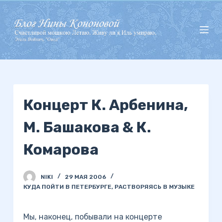
П
е
р
е
й
т
и
Концерт К. Арбенина,
к
с
М. Башакова & К.
у
т
Комарова
и
NIKI
29 МАЯ 2006
КУДА ПОЙТИ В ПЕТЕРБУРГЕ
,
РАСТВОРЯЯСЬ В МУЗЫКЕ
Мы, наконец, побывали на концерте