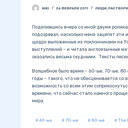
NIKI
26 ФЕВРАЛЯ 2011
ЛЮДИ
,
РАСТВОРЯ
Поделившись вчера со мной двумя ролик
подозревал, насколько меня зацепят эти 
щедро выложенные их поклонниками на Yo
выступлений – и читала англоязычные ма
оказались весьма скудными. Тексты песе
Волшебное было время – 60-ые, 70-ые, 80
годы – такого, что не обесценивается со в
возможность со всем этим соприкоснуться
времени, что сейчас стало намного проще
мира.
# 60-ые
# 70-ые
# 80-ые
# The 