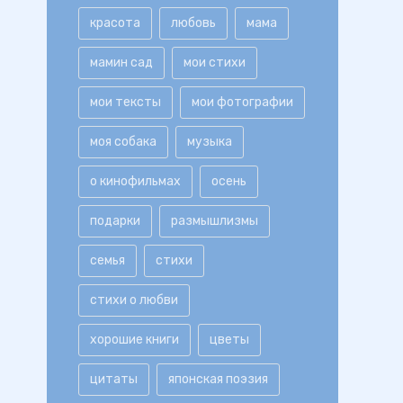
красота
любовь
мама
мамин сад
мои стихи
мои тексты
мои фотографии
моя собака
музыка
о кинофильмах
осень
подарки
размышлизмы
семья
стихи
стихи о любви
хорошие книги
цветы
цитаты
японская поэзия