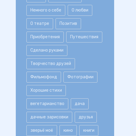
Немного о себе
О любви
О театре
Позитив
Приобретения
Путешествия
Сделано руками
Творчество друзей
Фильмофонд
Фотографии
Хорошие стихи
вегетарианство
дача
дачные зарисовки
друзья
зверьё моё
кино
книги