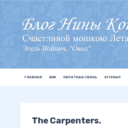
П
е
р
е
й
т
и
к
с
у
ГЛАВНАЯ
ЖЖ
ОБРАТНАЯ СВЯЗЬ
SITEMAP
т
и
The Carpenters.