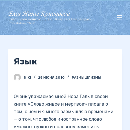
П
е
р
е
й
т
и
Язык
к
с
у
NIKI
25 ИЮНЯ 2010
РАЗМЫШЛИЗМЫ
т
и
Очень уважаемая мной Нора Галь в своей
книге «Слово живое и мёртвое» писала о
том, о чём и я много размышляю временами
— о том, что любое иностранное слово
«можно, нужно и полезно» заменить