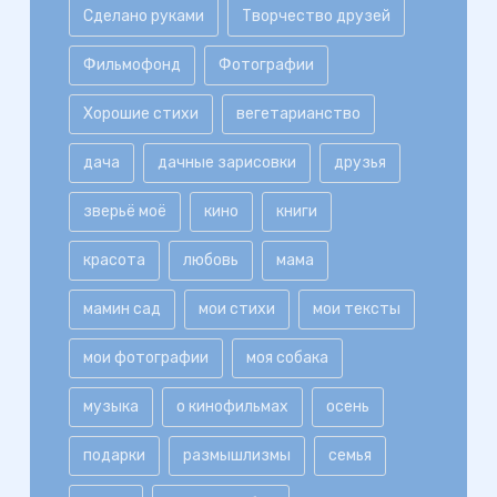
Сделано руками
Творчество друзей
Фильмофонд
Фотографии
Хорошие стихи
вегетарианство
дача
дачные зарисовки
друзья
зверьё моё
кино
книги
красота
любовь
мама
мамин сад
мои стихи
мои тексты
мои фотографии
моя собака
музыка
о кинофильмах
осень
подарки
размышлизмы
семья