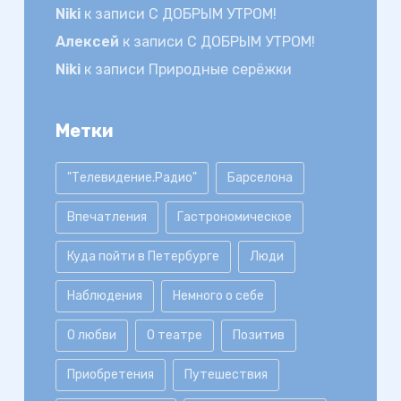
Niki
к записи
С ДОБРЫМ УТРОМ!
Алексей
к записи
С ДОБРЫМ УТРОМ!
Niki
к записи
Природные серёжки
Метки
"Телевидение.Радио"
Барселона
Впечатления
Гастрономическое
Куда пойти в Петербурге
Люди
Наблюдения
Немного о себе
О любви
О театре
Позитив
Приобретения
Путешествия