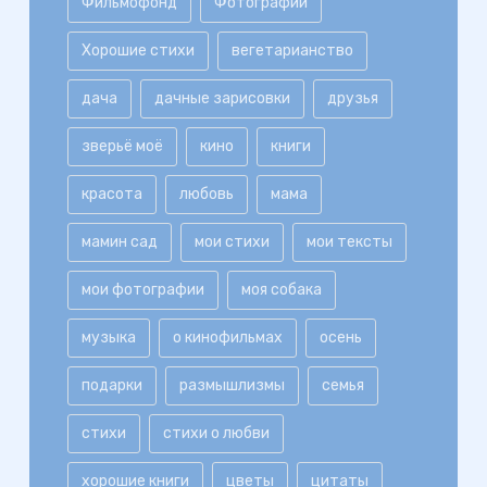
Фильмофонд
Фотографии
Хорошие стихи
вегетарианство
дача
дачные зарисовки
друзья
зверьё моё
кино
книги
красота
любовь
мама
мамин сад
мои стихи
мои тексты
мои фотографии
моя собака
музыка
о кинофильмах
осень
подарки
размышлизмы
семья
стихи
стихи о любви
хорошие книги
цветы
цитаты