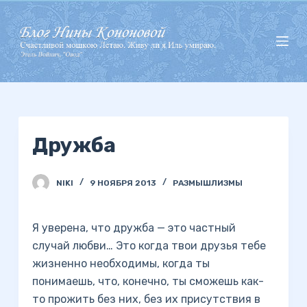
П
е
р
е
й
т
и
Дружба
к
с
у
NIKI
9 НОЯБРЯ 2013
РАЗМЫШЛИЗМЫ
т
и
Я уверена, что дружба — это частный
случай любви… Это когда твои друзья тебе
жизненно необходимы, когда ты
понимаешь, что, конечно, ты сможешь как-
то прожить без них, без их присутствия в