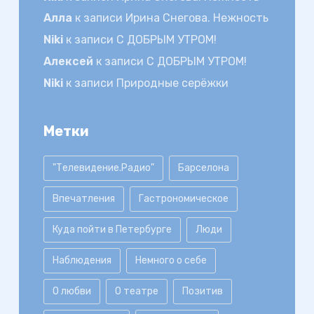
Алла
к записи
Ирина Снегова. Нежность
Niki
к записи
С ДОБРЫМ УТРОМ!
Алексей
к записи
С ДОБРЫМ УТРОМ!
Niki
к записи
Природные серёжки
Метки
"Телевидение.Радио"
Барселона
Впечатления
Гастрономическое
Куда пойти в Петербурге
Люди
Наблюдения
Немного о себе
О любви
О театре
Позитив