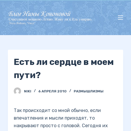
П
е
р
е
й
т
и
Есть ли сердце в моем
к
с
пути?
у
т
и
NIKI
6 АПРЕЛЯ 2010
РАЗМЫШЛИЗМЫ
Так происходит со мной обычно, если
впечатления и мысли приходят, то
накрывают просто с головой. Сегодня их