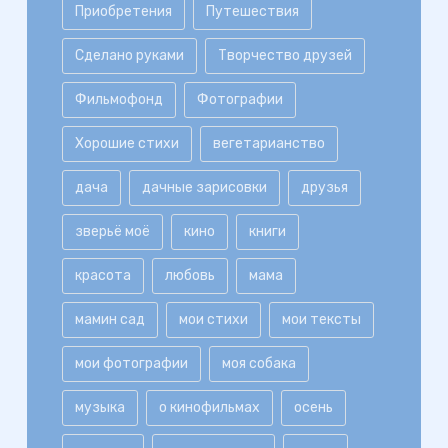
Приобретения
Путешествия
Сделано руками
Творчество друзей
Фильмофонд
Фотографии
Хорошие стихи
вегетарианство
дача
дачные зарисовки
друзья
зверьё моё
кино
книги
красота
любовь
мама
мамин сад
мои стихи
мои тексты
мои фотографии
моя собака
музыка
о кинофильмах
осень