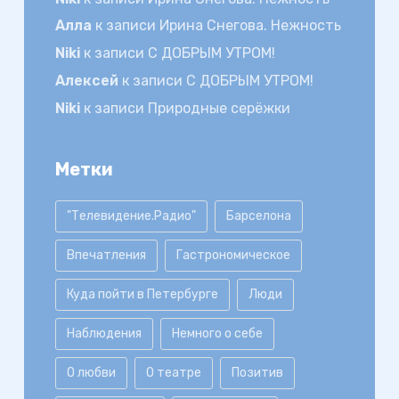
Алла
к записи
Ирина Снегова. Нежность
Niki
к записи
С ДОБРЫМ УТРОМ!
Алексей
к записи
С ДОБРЫМ УТРОМ!
Niki
к записи
Природные серёжки
Метки
"Телевидение.Радио"
Барселона
Впечатления
Гастрономическое
Куда пойти в Петербурге
Люди
Наблюдения
Немного о себе
О любви
О театре
Позитив