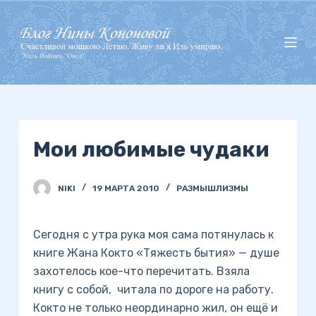
П
е
р
е
й
т
и
Мои любимые чудаки
к
с
у
NIKI
19 МАРТА 2010
РАЗМЫШЛИЗМЫ
т
и
Сегодня с утра рука моя сама потянулась к
книге Жана Кокто «Тяжесть бытия» — душе
захотелось кое-что перечитать. Взяла
книгу с собой, читала по дороге на работу.
Кокто не только неординарно жил, он ещё и