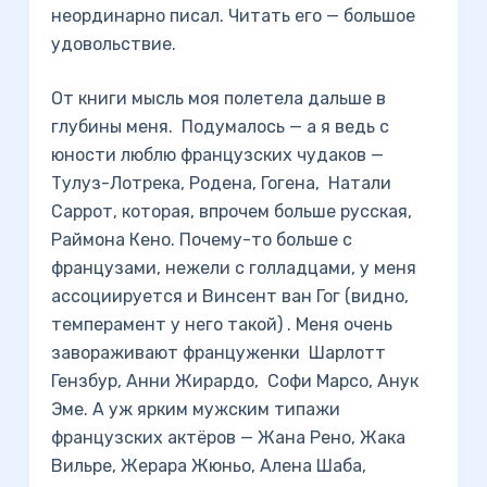
неординарно писал. Читать его — большое
удовольствие.
От книги мысль моя полетела дальше в
глубины меня. Подумалось — а я ведь с
юности люблю французских чудаков —
Тулуз-Лотрека, Родена, Гогена, Натали
Саррот, которая, впрочем больше русская,
Раймона Кено. Почему-то больше с
французами, нежели с голладцами, у меня
ассоциируется и Винсент ван Гог (видно,
темперамент у него такой) . Меня очень
завораживают француженки Шарлотт
Гензбур, Анни Жирардо, Софи Марсо, Анук
Эме. А уж ярким мужским типажи
французских актёров — Жана Рено, Жака
Вильре, Жерара Жюньо, Алена Шаба,