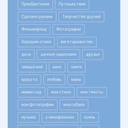
Приобретения
Путешествия
Сделано руками
Творчество друзей
Фильмофонд
Фотографии
Хорошие стихи
вегетарианство
дача
дачные зарисовки
друзья
зверьё моё
кино
книги
красота
любовь
мама
мамин сад
мои стихи
мои тексты
мои фотографии
моя собака
музыка
о кинофильмах
осень