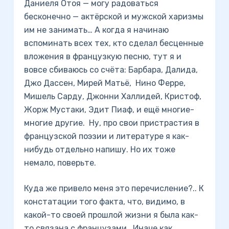
Даниеля Отоя — могу радоваться
бесконечно — актёрской и мужской харизмы
им не занимать… А когда я начинаю
вспоминать всех тех, кто сделал бесценные
вложения в французкую песню, тут я и
вовсе сбиваюсь со счёта: Барбара, Далида,
Джо Дассен, Мирей Матьё, Нино Ферре,
Мишель Сарду, Джонни Халлидей, Кристоф,
Жорж Мустаки, Эдит Пиаф, и ещё многие-
многие другие. Ну, про свои пристрастия в
французской поэзии и литературе я как-
нибудь отдельно напишу. Но их тоже
немало, поверьте.
Куда же привело меня это перечисление?.. К
констатации того факта, что, видимо, в
какой-то своей прошлой жизни я была как-
то связана с французами. Иначе как