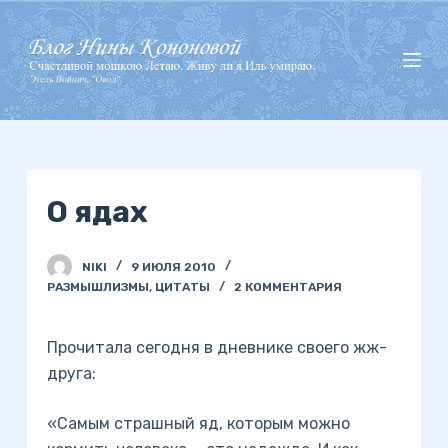
П
е
р
е
й
т
и
О ядах
к
с
у
NIKI
9 ИЮЛЯ 2010
т
РАЗМЫШЛИЗМЫ
,
ЦИТАТЫ
2 КОММЕНТАРИЯ
и
Прочитала сегодня в дневнике своего жж-
друга:
«Самым страшный яд, которым можно