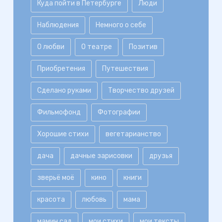
Куда пойти в Петербурге
Люди
Наблюдения
Немного о себе
О любви
О театре
Позитив
Приобретения
Путешествия
Сделано руками
Творчество друзей
Фильмофонд
Фотографии
Хорошие стихи
вегетарианство
дача
дачные зарисовки
друзья
зверьё моё
кино
книги
красота
любовь
мама
мамин сад
мои стихи
мои тексты