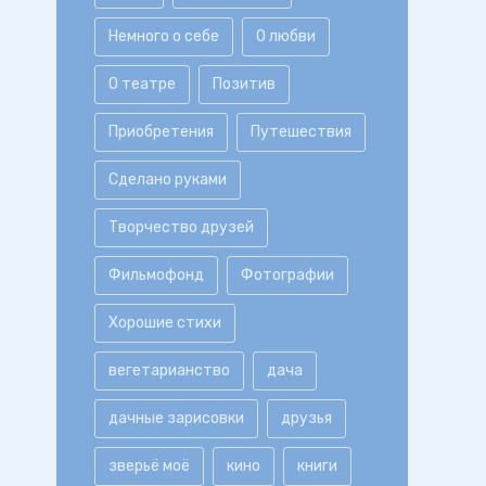
Немного о себе
О любви
О театре
Позитив
Приобретения
Путешествия
Сделано руками
Творчество друзей
Фильмофонд
Фотографии
Хорошие стихи
вегетарианство
дача
дачные зарисовки
друзья
зверьё моё
кино
книги