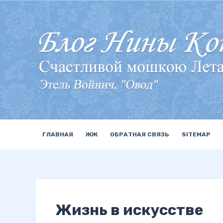
П
е
р
е
й
т
и
к
с
у
ГЛАВНАЯ
ЖЖ
ОБРАТНАЯ СВЯЗЬ
SITEMAP
т
и
Жизнь в искусстве