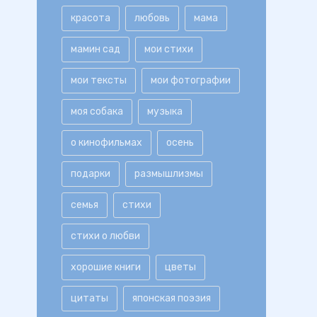
красота
любовь
мама
мамин сад
мои стихи
мои тексты
мои фотографии
моя собака
музыка
о кинофильмах
осень
подарки
размышлизмы
семья
стихи
стихи о любви
хорошие книги
цветы
цитаты
японская поэзия