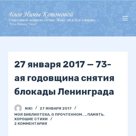
П
е
р
е
й
т
и
27 января 2017 — 73-
к
с
ая годовщина снятия
у
т
блокады Ленинграда
и
NIKI
27 ЯНВАРЯ 2017
МОЯ БИБЛИОТЕКА
,
О ПРОЧТЕННОМ...
,
ПАМЯТЬ
,
ХОРОШИЕ СТИХИ
2 КОММЕНТАРИЯ