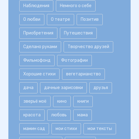
Наблюдения
Немного о себе
О любви
О театре
Позитив
Приобретения
Путешествия
Сделано руками
Творчество друзей
Фильмофонд
Фотографии
Хорошие стихи
вегетарианство
дача
дачные зарисовки
друзья
зверьё моё
кино
книги
красота
любовь
мама
мамин сад
мои стихи
мои тексты