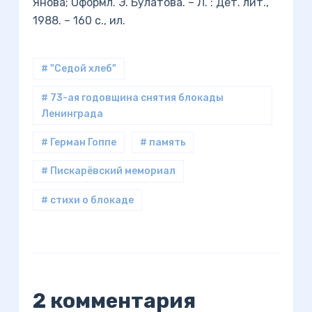
Янова; Оформл. Э. Булатова. – Л. : Дет. лит.,
1988. – 160 с., ил.
# "Седой хлеб"
# 73-ая годовщина снятия блокады
Ленинграда
# Герман Гоппе
# память
# Пискарёвский мемориал
# стихи о блокаде
2 комментария