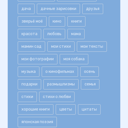
дача
дачные зарисовки
друзья
зверьё моё
кино
книги
красота
любовь
мама
мамин сад
мои стихи
мои тексты
мои фотографии
моя собака
музыка
о кинофильмах
осень
подарки
размышлизмы
семья
стихи
стихи о любви
хорошие книги
цветы
цитаты
японская поэзия