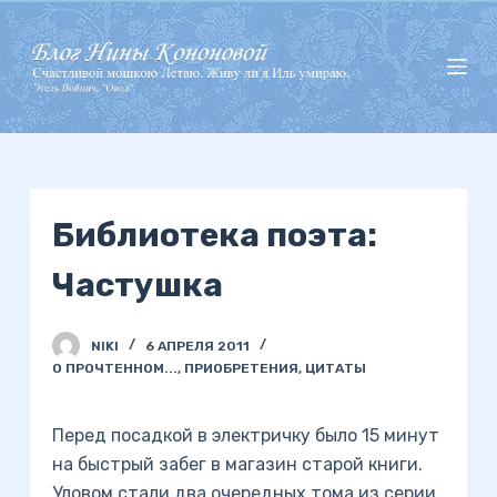
П
е
р
е
й
т
и
Библиотека поэта:
к
с
Частушка
у
т
и
NIKI
6 АПРЕЛЯ 2011
О ПРОЧТЕННОМ...
,
ПРИОБРЕТЕНИЯ
,
ЦИТАТЫ
Перед посадкой в электричку было 15 минут
на быстрый забег в магазин старой книги.
Уловом стали два очередных тома из серии