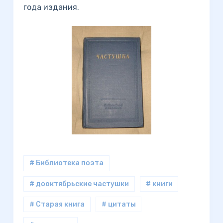
года издания.
# Библиотека поэта
# дооктябрьские частушки
# книги
# Старая книга
# цитаты