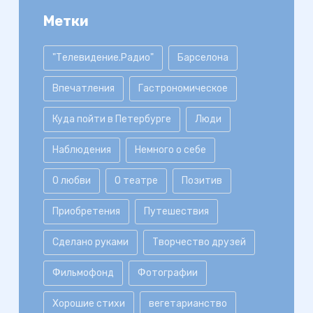
Метки
"Телевидение.Радио"
Барселона
Впечатления
Гастрономическое
Куда пойти в Петербурге
Люди
Наблюдения
Немного о себе
О любви
О театре
Позитив
Приобретения
Путешествия
Сделано руками
Творчество друзей
Фильмофонд
Фотографии
Хорошие стихи
вегетарианство