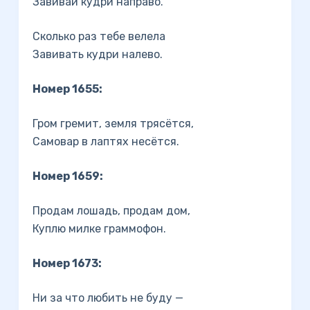
Завивай кудри направо.
Сколько раз тебе велела
Завивать кудри налево.
Номер 1655:
Гром гремит, земля трясётся,
Самовар в лаптях несётся.
Номер 1659:
Продам лошадь, продам дом,
Куплю милке граммофон.
Номер 1673:
Ни за что любить не буду —