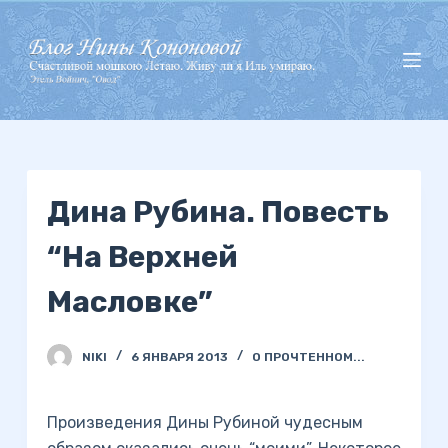
П
е
р
е
й
т
и
Дина Рубина. Повесть
к
с
“На Верхней
у
т
Масловке”
и
NIKI
6 ЯНВАРЯ 2013
О ПРОЧТЕННОМ...
Произведения Дины Рубиной чудесным