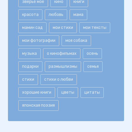
зверьё моё
кино
книги
красота
любовь
мама
мамин сад
мои стихи
мои тексты
мои фотографии
моя собака
музыка
о кинофильмах
осень
подарки
размышлизмы
семья
стихи
стихи о любви
хорошие книги
цветы
цитаты
японская поэзия