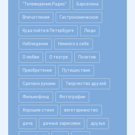
"Телевидение.Радио"
Барселона
Впечатления
Гастрономическое
Куда пойти в Петербурге
Люди
Наблюдения
Немного о себе
О любви
О театре
Позитив
Приобретения
Путешествия
Сделано руками
Творчество друзей
Фильмофонд
Фотографии
Хорошие стихи
вегетарианство
дача
дачные зарисовки
друзья