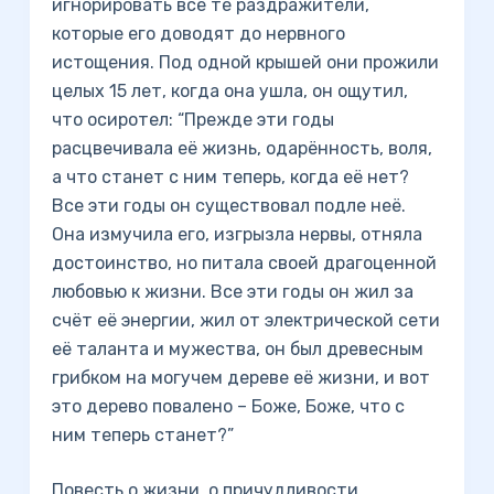
игнорировать все те раздражители,
которые его доводят до нервного
истощения. Под одной крышей они прожили
целых 15 лет, когда она ушла, он ощутил,
что осиротел: “Прежде эти годы
расцвечивала её жизнь, одарённость, воля,
а что станет с ним теперь, когда её нет?
Все эти годы он существовал подле неё.
Она измучила его, изгрызла нервы, отняла
достоинство, но питала своей драгоценной
любовью к жизни. Все эти годы он жил за
счёт её энергии, жил от электрической сети
её таланта и мужества, он был древесным
грибком на могучем дереве её жизни, и вот
это дерево повалено – Боже, Боже, что с
ним теперь станет?”
Повесть о жизни, о причудливости