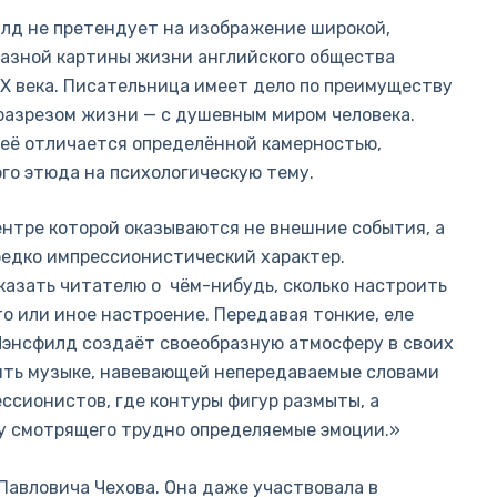
лд не претендует на изображение широкой,
азной картины жизни английского общества
X века. Писательница имеет дело по преимуществу
разрезом жизни — с душевным миром человека.
её отличается определённой камерностью,
го этюда на психологическую тему.
ентре которой оказываются не внешние события, а
редко импрессионистический характер.
казать читателю о чём-нибудь, сколько настроить
то или иное настроение. Передавая тонкие, еле
Мэнсфилд создаёт своеобразную атмосферу в своих
ить музыке, навевающей непередаваемые словами
ссионистов, где контуры фигур размыты, а
у смотрящего трудно определяемые эмоции.»
Павловича Чехова. Она даже участвовала в