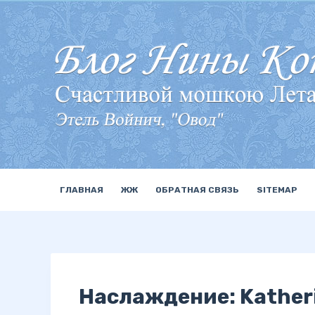
П
е
р
е
й
т
и
к
с
у
ГЛАВНАЯ
ЖЖ
ОБРАТНАЯ СВЯЗЬ
SITEMAP
т
и
Наслаждение: Katheri