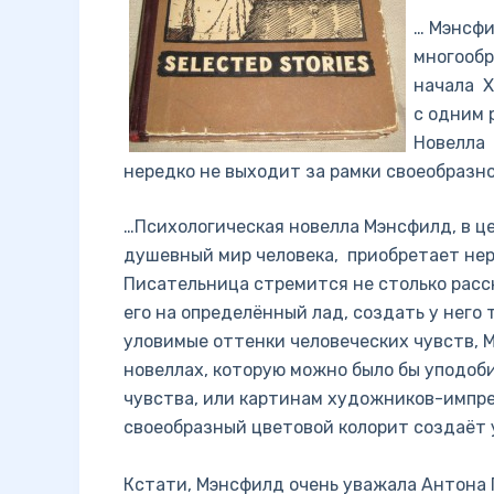
… Мэнсфи
многообр
начала X
с одним 
Новелла 
нередко не выходит за рамки своеобразно
…Психологическая новелла Мэнсфилд, в ц
душевный мир человека, приобретает не
Писательница стремится не столько расс
его на определённый лад, создать у него 
уловимые оттенки человеческих чувств, 
новеллах, которую можно было бы уподоб
чувства, или картинам художников-импре
своеобразный цветовой колорит создаёт 
Кстати, Мэнсфилд очень уважала Антона 