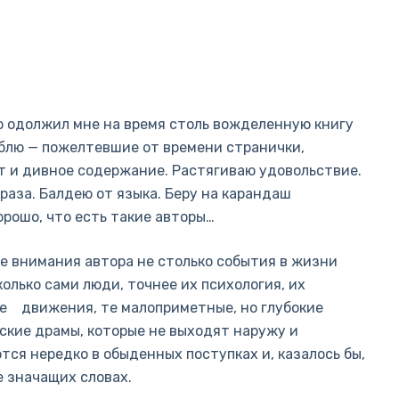
 одолжил мне на время столь вожделенную книгу
юблю — пожелтевшие от времени странички,
т и дивное содержание. Растягиваю удовольствие.
аза. Балдею от языка. Беру на карандаш
орошо, что есть такие авторы…
е внимания автора не столько события в жизни
колько сами люди, точнее их психология, их
 движения, те малоприметные, но глубокие
ские драмы, которые не выходят наружу и
тся нередко в обыденных поступках и, казалось бы,
е значащих словах.