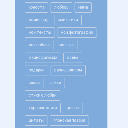
красота
любовь
мама
мамин сад
мои стихи
мои тексты
мои фотографии
моя собака
музыка
о кинофильмах
осень
подарки
размышлизмы
семья
стихи
стихи о любви
хорошие книги
цветы
цитаты
японская поэзия