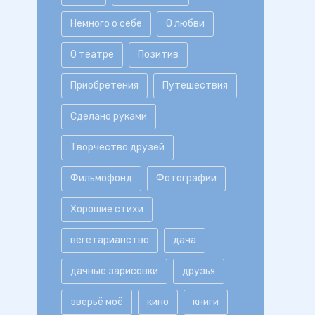
Немного о себе
О любви
О театре
Позитив
Приобретения
Путешествия
Сделано руками
Творчество друзей
Фильмофонд
Фотографии
Хорошие стихи
вегетарианство
дача
дачные зарисовки
друзья
зверьё моё
кино
книги