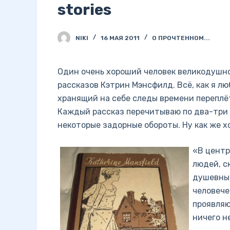
stories
NIKI
16 МАЯ 2011
О ПРОЧТЕННОМ...
Один очень хороший человек великодушно
рассказов Кэтрин Мэнсфилд. Всё, как я л
хранящий на себе следы времени переплё
Каждый рассказ перечитываю по два-три р
некоторые задорные обороты. Ну как же х
«В центр
людей, с
душевные
человече
проявляю
ничего н