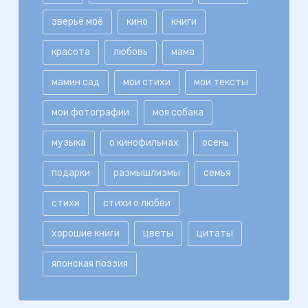
зверьё моё
кино
книги
красота
любовь
мама
мамин сад
мои стихи
мои тексты
мои фотографии
моя собака
музыка
о кинофильмах
осень
подарки
размышлизмы
семья
стихи
стихи о любви
хорошие книги
цветы
цитаты
японская поэзия