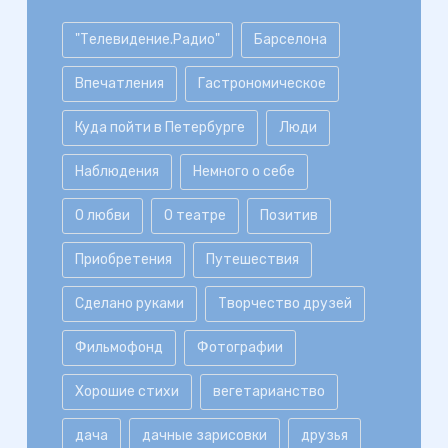
"Телевидение.Радио"
Барселона
Впечатления
Гастрономическое
Куда пойти в Петербурге
Люди
Наблюдения
Немного о себе
О любви
О театре
Позитив
Приобретения
Путешествия
Сделано руками
Творчество друзей
Фильмофонд
Фотографии
Хорошие стихи
вегетарианство
дача
дачные зарисовки
друзья