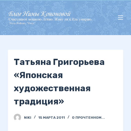
П
е
р
е
й
т
и
Татьяна Григорьева
к
с
«Японская
у
т
художественная
и
традиция»
NIKI
15 МАРТА 2011
О ПРОЧТЕННОМ...