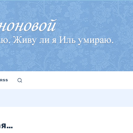
RSS
ая…