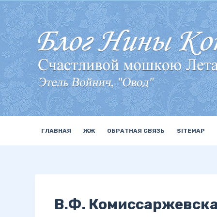
П
е
р
е
й
т
и
к
с
у
ГЛАВНАЯ
ЖЖ
ОБРАТНАЯ СВЯЗЬ
SITEMAP
т
и
В.Ф. Комиссаржевск