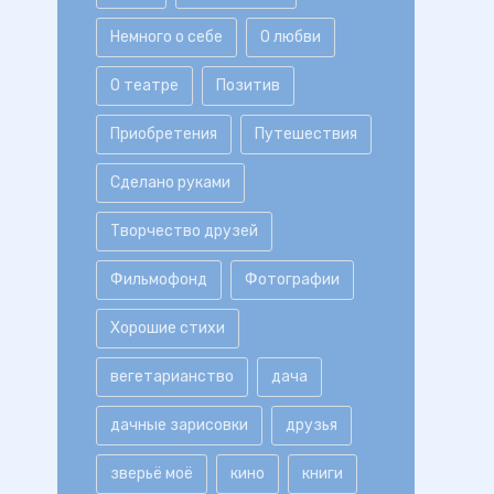
Немного о себе
О любви
О театре
Позитив
Приобретения
Путешествия
Сделано руками
Творчество друзей
Фильмофонд
Фотографии
Хорошие стихи
вегетарианство
дача
дачные зарисовки
друзья
зверьё моё
кино
книги