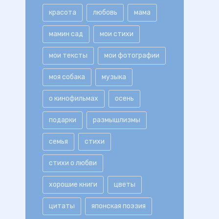
красота
любовь
мама
мамин сад
мои стихи
мои тексты
мои фотографии
моя собака
музыка
о кинофильмах
осень
подарки
размышлизмы
семья
стихи
стихи о любви
хорошие книги
цветы
цитаты
японская поэзия