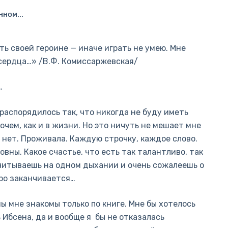
ННОМ...
ть своей героине — иначе играть не умею. Мне
 сердца…» /В.Ф. Комиссаржевская/
…
 распорядилось так, что никогда не буду иметь
рочем, как и в жизни. Но это ничуть не мешает мне
, нет. Проживала. Каждую строчку, каждое слово.
вны. Какое счастье, что есть так талантливо, так
читываешь на одном дыхании и очень сожалеешь о
ро заканчивается…
ы мне знакомы только по книге. Мне бы хотелось
Ибсена, да и вообще я бы не отказалась