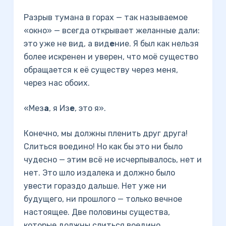
Разрыв тумана в горах — так называемое
«окно» — всегда открывает желанные дали:
это уже не вид, а вид
е
ние. Я был как нельзя
более искренен и уверен, что моё существо
обращается к её существу через меня,
через нас обоих.
«Мез
а
, я Из
е
, это я».
Конечно, мы должны пленить друг друга!
Слиться воедино! Но как бы это ни было
чудесно — этим всё не исчерпывалось, нет и
нет. Это шло издалека и должно было
увести гораздо дальше. Нет уже ни
будущего, ни прошлого — только вечное
настоящее. Две половины существа,
которые должны слиться воедино.