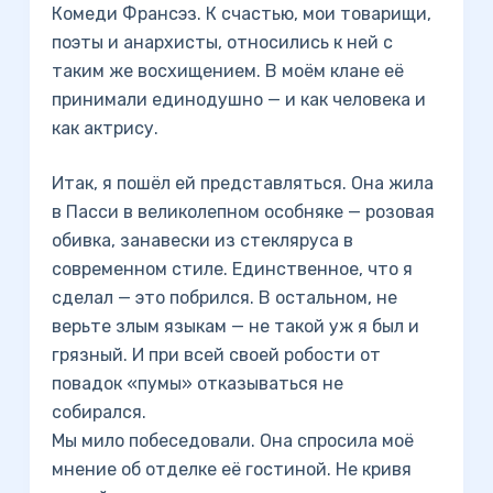
Комеди Франсэз. К счастью, мои товарищи,
поэты и анархисты, относились к ней с
таким же восхищением. В моём клане её
принимали единодушно — и как человека и
как актрису.
Итак, я пошёл ей представляться. Она жила
в Пасси в великолепном особняке — розовая
обивка, занавески из стекляруса в
современном стиле. Единственное, что я
сделал — это побрился. В остальном, не
верьте злым языкам — не такой уж я был и
грязный. И при всей своей робости от
повадок «пумы» отказываться не
собирался.
Мы мило побеседовали. Она спросила моё
мнение об отделке её гостиной. Не кривя