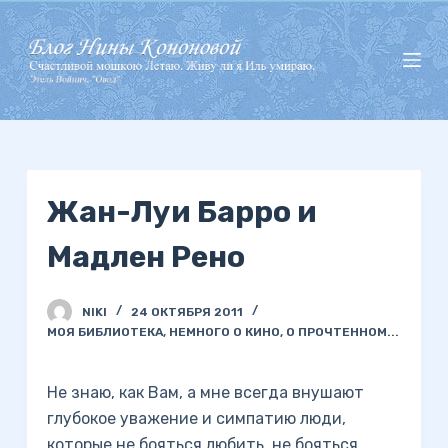
П
е
р
е
й
т
и
Жан-Луи Барро и
к
с
Мадлен Рено
у
т
и
NIKI
24 ОКТЯБРЯ 2011
МОЯ БИБЛИОТЕКА
,
НЕМНОГО О КИНО
,
О ПРОЧТЕННОМ...
Не знаю, как Вам, а мне всегда внушают
глубокое уважение и симпатию люди,
которые не бояться любить, не бояться