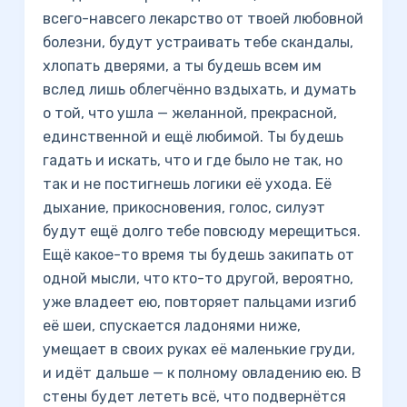
всего-навсего лекарство от твоей любовной
болезни, будут устраивать тебе скандалы,
хлопать дверями, а ты будешь всем им
вслед лишь облегчённо вздыхать, и думать
о той, что ушла — желанной, прекрасной,
единственной и ещё любимой. Ты будешь
гадать и искать, что и где было не так, но
так и не постигнешь логики её ухода. Её
дыхание, прикосновения, голос, силуэт
будут ещё долго тебе повсюду мерещиться.
Ещё какое-то время ты будешь закипать от
одной мысли, что кто-то другой, вероятно,
уже владеет ею, повторяет пальцами изгиб
её шеи, спускается ладонями ниже,
умещает в своих руках её маленькие груди,
и идёт дальше — к полному овладению ею. В
стены будет лететь всё, что подвернётся