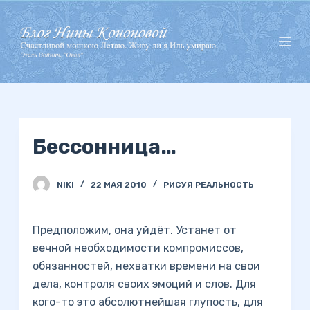
П
е
р
е
й
т
и
Бессонница…
к
с
у
NIKI
22 МАЯ 2010
РИСУЯ РЕАЛЬНОСТЬ
т
и
Предположим, она уйдёт. Устанет от
вечной необходимости компромиссов,
обязанностей, нехватки времени на свои
дела, контроля своих эмоций и слов. Для
кого-то это абсолютнейшая глупость, для