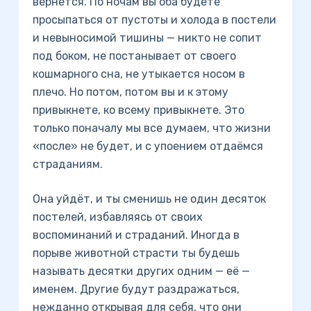
вернётся. По ночам вы оба будете
просыпаться от пустоты и холода в постели
и невыносимой тишины — никто не сопит
под боком, не постанывает от своего
кошмарного сна, не утыкается носом в
плечо. Но потом, потом вы и к этому
привыкнете, ко всему привыкнете. Это
только поначалу мы все думаем, что жизни
«после» не будет, и с упоением отдаёмся
страданиям.
Она уйдёт, и ты сменишь не один десяток
постелей, избавляясь от своих
воспоминаний и страданий. Иногда в
порыве животной страсти ты будешь
называть десятки других одним — её —
именем. Другие будут раздражаться,
нежданно открывая для себя, что они