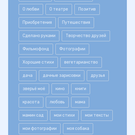
О любви
О театре
Позитив
Приобретения
Путешествия
Сделано руками
Творчество друзей
Фильмофонд
Фотографии
Хорошие стихи
вегетарианство
дача
дачные зарисовки
друзья
зверьё моё
кино
книги
красота
любовь
мама
мамин сад
мои стихи
мои тексты
мои фотографии
моя собака