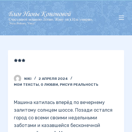
П
е
р
е
й
т
и
***
к
с
у
NIKI
2 АПРЕЛЯ 2024
т
МОИ ТЕКСТЫ
,
О ЛЮБВИ
,
РИСУЯ РЕАЛЬНОСТЬ
и
Машина катилась вперёд по вечернему
залитому солнцем шоссе. Позади остался
город со всеми своими недельными
заботами и казавшейся бесконечной