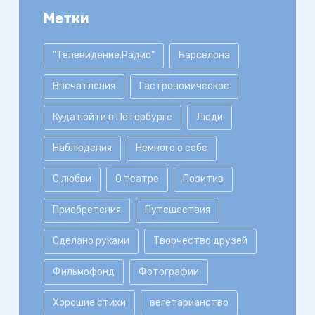
Метки
"Телевидение.Радио"
Барселона
Впечатления
Гастрономическое
Куда пойти в Петербурге
Люди
Наблюдения
Немного о себе
О любви
О театре
Позитив
Приобретения
Путешествия
Сделано руками
Творчество друзей
Фильмофонд
Фотографии
Хорошие стихи
вегетарианство