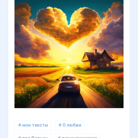
# мои тексты
# О любви