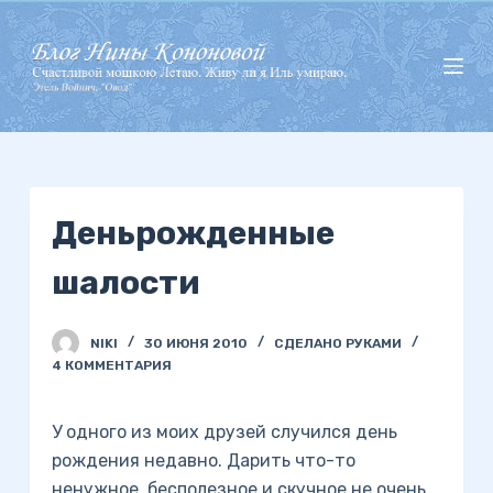
П
е
р
е
й
т
и
Деньрожденные
к
с
шалости
у
т
и
NIKI
30 ИЮНЯ 2010
СДЕЛАНО РУКАМИ
4 КОММЕНТАРИЯ
У одного из моих друзей случился день
рождения недавно. Дарить что-то
ненужное, бесполезное и скучное не очень