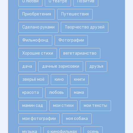
О любви
О театре
Позитив
Приобретения
Путешествия
Сделано руками
Творчество друзей
Фильмофонд
Фотографии
Хорошие стихи
вегетарианство
дача
дачные зарисовки
друзья
зверьё моё
кино
книги
красота
любовь
мама
мамин сад
мои стихи
мои тексты
мои фотографии
моя собака
музыка
о кинофильмах
осень