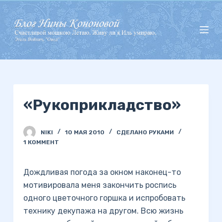
П
е
р
е
й
т
и
«Рукоприкладство»
к
с
у
NIKI
10 МАЯ 2010
СДЕЛАНО РУКАМИ
т
1 КОММЕНТ
и
Дождливая погода за окном наконец-то
мотивировала меня закончить роспись
одного цветочного горшка и испробовать
технику декупажа на другом. Всю жизнь