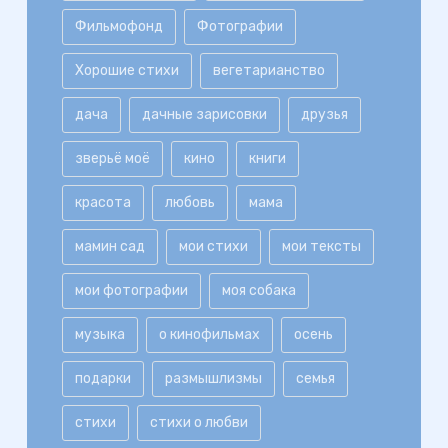
Фильмофонд
Фотографии
Хорошие стихи
вегетарианство
дача
дачные зарисовки
друзья
зверьё моё
кино
книги
красота
любовь
мама
мамин сад
мои стихи
мои тексты
мои фотографии
моя собака
музыка
о кинофильмах
осень
подарки
размышлизмы
семья
стихи
стихи о любви