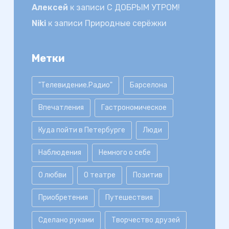
Алексей
к записи
С ДОБРЫМ УТРОМ!
Niki
к записи
Природные серёжки
Метки
"Телевидение.Радио"
Барселона
Впечатления
Гастрономическое
Куда пойти в Петербурге
Люди
Наблюдения
Немного о себе
О любви
О театре
Позитив
Приобретения
Путешествия
Сделано руками
Творчество друзей