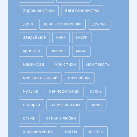
Хорошие стихи
вегетарианство
дача
дачные зарисовки
друзья
зверьё моё
кино
книги
красота
любовь
мама
мамин сад
мои стихи
мои тексты
мои фотографии
моя собака
музыка
о кинофильмах
осень
подарки
размышлизмы
семья
стихи
стихи о любви
хорошие книги
цветы
цитаты