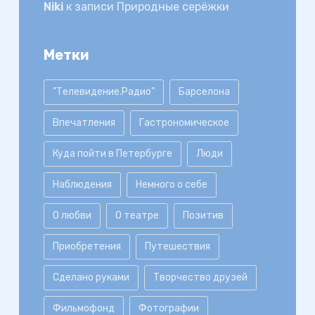
Niki
к записи
Природные серёжки
Метки
"Телевидение.Радио"
Барселона
Впечатления
Гастрономическое
Куда пойти в Петербурге
Люди
Наблюдения
Немного о себе
О любви
О театре
Позитив
Приобретения
Путешествия
Сделано руками
Творчество друзей
Фильмофонд
Фотографии