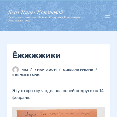
П
е
р
е
й
т
и
Ёжжжжики
к
с
у
NIKI
7 МАРТА 2011
СДЕЛАНО РУКАМИ
т
2 КОММЕНТАРИЯ
и
Эту открытку я сделала своей подруге на 14
февраля.