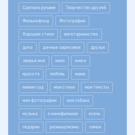
Сделано руками
Творчество друзей
Фильмофонд
Фотографии
Хорошие стихи
вегетарианство
дача
дачные зарисовки
друзья
зверьё моё
кино
книги
красота
любовь
мама
мамин сад
мои стихи
мои тексты
мои фотографии
моя собака
музыка
о кинофильмах
осень
подарки
размышлизмы
семья