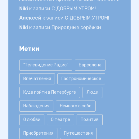
Niki
к записи
С ДОБРЫМ УТРОМ!
Алексей
к записи
С ДОБРЫМ УТРОМ!
Niki
к записи
Природные серёжки
Метки
"Телевидение.Радио"
Барселона
Впечатления
Гастрономическое
Куда пойти в Петербурге
Люди
Наблюдения
Немного о себе
О любви
О театре
Позитив
Приобретения
Путешествия