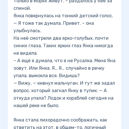
только в морях живут. – раздалось у неё за
спиной.
Янка повернулась на тонкий детский голос.
— Я тоже так думала. Привет. – она
улыбнулась.
На неё смотрели два ярко-голубых, почти
синих глаза. Таких ярких глаз Янка никогда
не видела.
– А ещё я думала, что я не Русалка. Меня Яна
зовут. Или Янка. Я… Я… случайно в речку
упала, вымокла вся. Видишь?
— Вижу, — кивнул мальчуган. И тут же задал
вопрос, который загнал Янку в тупик: — А
откуда упала? Лодок и кораблей сегодня на
нашей реке не было.
Янка стала лихорадочно соображать, как
ответить на этот, в общем-то, логичный