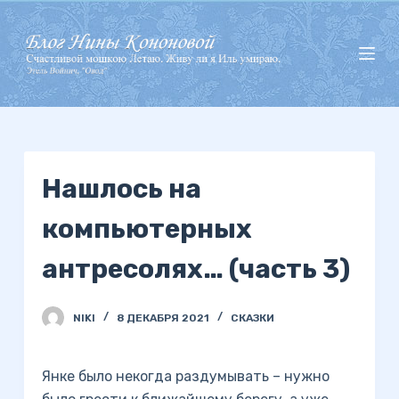
П
е
р
е
й
т
и
Нашлось на
к
с
компьютерных
у
т
антресолях… (часть 3)
и
NIKI
8 ДЕКАБРЯ 2021
СКАЗКИ
Янке было некогда раздумывать – нужно