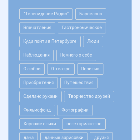
"Телевидение.Радио"
Барселона
Впечатления
Гастрономическое
Куда пойти в Петербурге
Люди
Наблюдения
Немного о себе
О любви
О театре
Позитив
Приобретения
Путешествия
Сделано руками
Творчество друзей
Фильмофонд
Фотографии
Хорошие стихи
вегетарианство
дача
дачные зарисовки
друзья