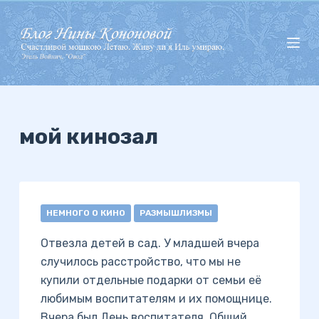
П
е
р
е
й
т
и
мой кинозал
к
с
у
т
НЕМНОГО О КИНО
РАЗМЫШЛИЗМЫ
и
Отвезла детей в сад. У младшей вчера
случилось расстройство, что мы не
купили отдельные подарки от семьи её
любимым воспитателям и их помощнице.
Вчера был День воспитателя. Общий