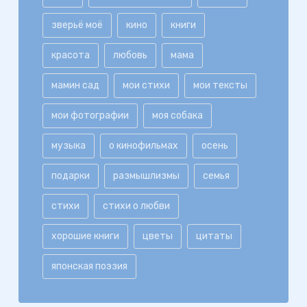
зверьё моё
кино
книги
красота
любовь
мама
мамин сад
мои стихи
мои тексты
мои фотографии
моя собака
музыка
о кинофильмах
осень
подарки
размышлизмы
семья
стихи
стихи о любви
хорошие книги
цветы
цитаты
японская поэзия