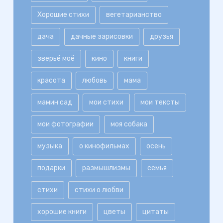
Хорошие стихи
вегетарианство
дача
дачные зарисовки
друзья
зверьё моё
кино
книги
красота
любовь
мама
мамин сад
мои стихи
мои тексты
мои фотографии
моя собака
музыка
о кинофильмах
осень
подарки
размышлизмы
семья
стихи
стихи о любви
хорошие книги
цветы
цитаты