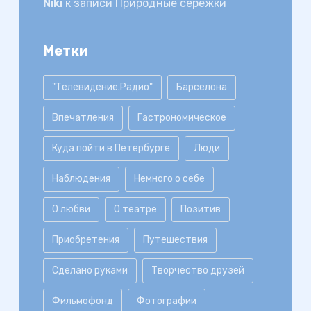
Niki
к записи
Природные серёжки
Метки
"Телевидение.Радио"
Барселона
Впечатления
Гастрономическое
Куда пойти в Петербурге
Люди
Наблюдения
Немного о себе
О любви
О театре
Позитив
Приобретения
Путешествия
Сделано руками
Творчество друзей
Фильмофонд
Фотографии