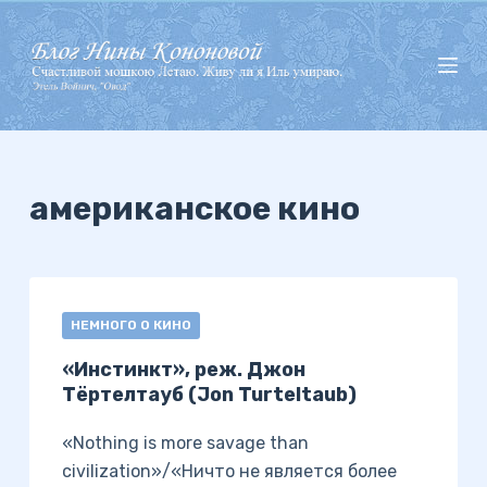
П
е
р
е
й
т
и
американское кино
к
с
у
т
НЕМНОГО О КИНО
и
«Инстинкт», реж. Джон
Тёртелтауб (Jon Turteltaub)
«Nothing is more savage than
civilization»/«Ничто не является более