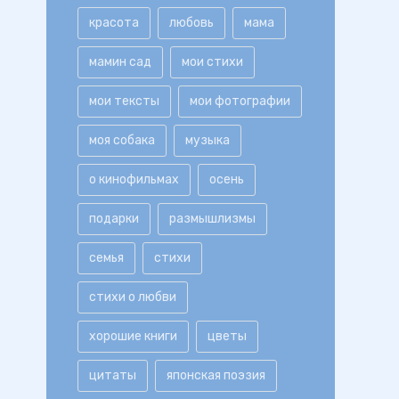
красота
любовь
мама
мамин сад
мои стихи
мои тексты
мои фотографии
моя собака
музыка
о кинофильмах
осень
подарки
размышлизмы
семья
стихи
стихи о любви
хорошие книги
цветы
цитаты
японская поэзия