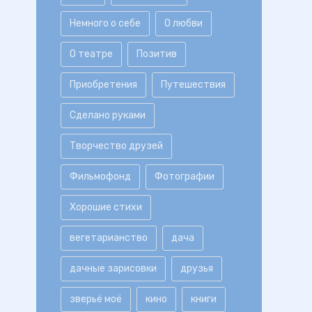
Немного о себе
О любви
О театре
Позитив
Приобретения
Путешествия
Сделано руками
Творчество друзей
Фильмофонд
Фотографии
Хорошие стихи
вегетарианство
дача
дачные зарисовки
друзья
зверьё моё
кино
книги