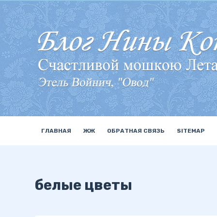
П
е
р
е
й
т
и
к
с
у
ГЛАВНАЯ
ЖЖ
ОБРАТНАЯ СВЯЗЬ
SITEMAP
т
и
белые цветы