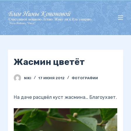
П
е
р
е
й
т
и
Жасмин цветёт
к
с
у
NIKI
17 ИЮНЯ 2012
ФОТОГРАФИИ
т
и
На даче расцвёл куст жасмина… Благоухает.