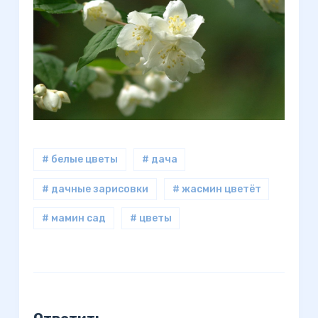
# белые цветы
# дача
# дачные зарисовки
# жасмин цветёт
# мамин сад
# цветы