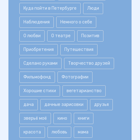
Куда пойти в Петербурге
Люди
Наблюдения
Немного о себе
О любви
О театре
Позитив
Приобретения
Путешествия
Сделано руками
Творчество друзей
Фильмофонд
Фотографии
Хорошие стихи
вегетарианство
дача
дачные зарисовки
друзья
зверьё моё
кино
книги
красота
любовь
мама