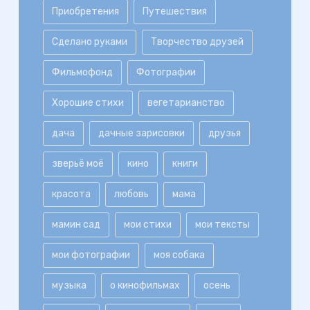
Приобретения
Путешествия
Сделано руками
Творчество друзей
Фильмофонд
Фотографии
Хорошие стихи
вегетарианство
дача
дачные зарисовки
друзья
зверьё моё
кино
книги
красота
любовь
мама
мамин сад
мои стихи
мои тексты
мои фотографии
моя собака
музыка
о кинофильмах
осень