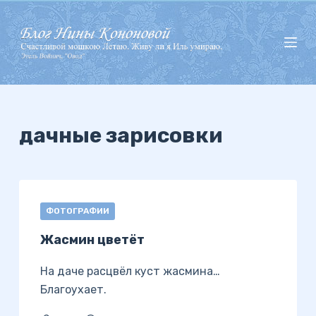
П
е
р
е
й
т
и
дачные зарисовки
к
с
у
т
ФОТОГРАФИИ
и
Жасмин цветёт
На даче расцвёл куст жасмина…
Благоухает.