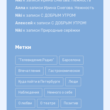
Niki
к записи
Ирина Снегова. Нежность
Алла
к записи
Ирина Снегова. Нежность
Niki
к записи
С ДОБРЫМ УТРОМ!
Алексей
к записи
С ДОБРЫМ УТРОМ!
Niki
к записи
Природные серёжки
Метки
"Телевидение.Радио"
Барселона
Впечатления
Гастрономическое
Куда пойти в Петербурге
Люди
Наблюдения
Немного о себе
О любви
О театре
Позитив