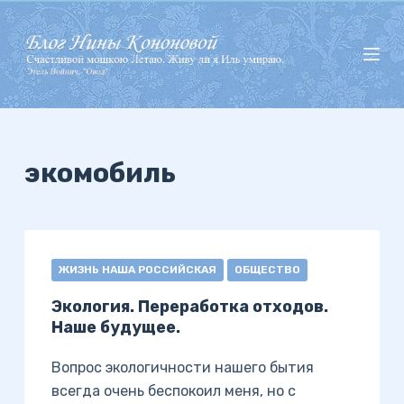
П
е
р
е
й
т
и
экомобиль
к
с
у
т
ЖИЗНЬ НАША РОССИЙСКАЯ
ОБЩЕСТВО
и
Экология. Переработка отходов.
Наше будущее.
Вопрос экологичности нашего бытия
всегда очень беспокоил меня, но с