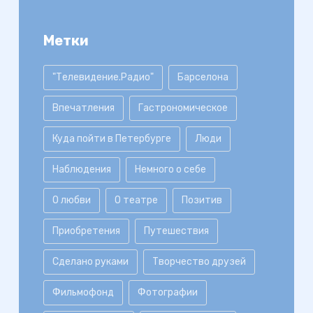
Метки
"Телевидение.Радио"
Барселона
Впечатления
Гастрономическое
Куда пойти в Петербурге
Люди
Наблюдения
Немного о себе
О любви
О театре
Позитив
Приобретения
Путешествия
Сделано руками
Творчество друзей
Фильмофонд
Фотографии