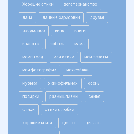
Хорошие стихи
вегетарианство
дача
дачные зарисовки
друзья
зверьё моё
кино
книги
красота
любовь
мама
мамин сад
мои стихи
мои тексты
мои фотографии
моя собака
музыка
о кинофильмах
осень
подарки
размышлизмы
семья
стихи
стихи о любви
хорошие книги
цветы
цитаты