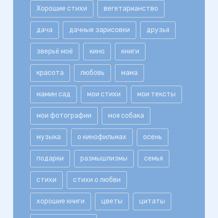
Хорошие стихи
вегетарианство
дача
дачные зарисовки
друзья
зверьё моё
кино
книги
красота
любовь
мама
мамин сад
мои стихи
мои тексты
мои фотографии
моя собака
музыка
о кинофильмах
осень
подарки
размышлизмы
семья
стихи
стихи о любви
хорошие книги
цветы
цитаты