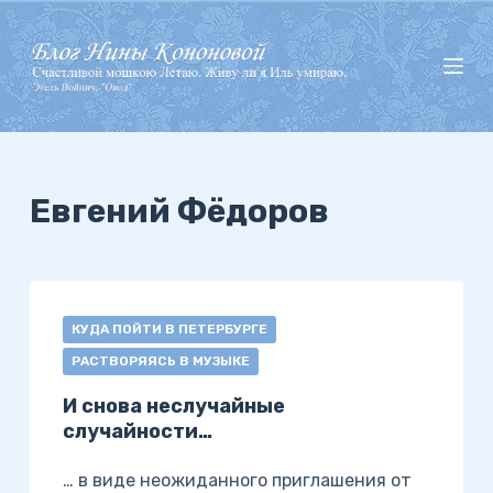
П
е
р
е
й
т
и
Евгений Фёдоров
к
с
у
т
КУДА ПОЙТИ В ПЕТЕРБУРГЕ
и
РАСТВОРЯЯСЬ В МУЗЫКЕ
И снова неслучайные
случайности…
… в виде неожиданного приглашения от