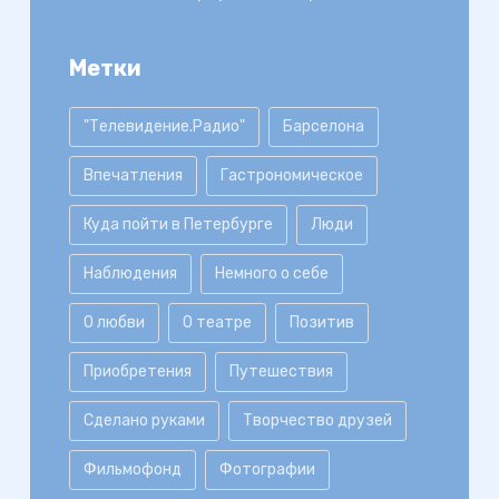
Метки
"Телевидение.Радио"
Барселона
Впечатления
Гастрономическое
Куда пойти в Петербурге
Люди
Наблюдения
Немного о себе
О любви
О театре
Позитив
Приобретения
Путешествия
Сделано руками
Творчество друзей
Фильмофонд
Фотографии