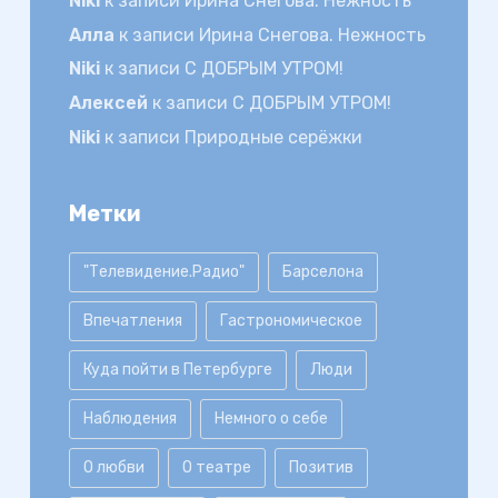
Niki
к записи
Ирина Снегова. Нежность
Алла
к записи
Ирина Снегова. Нежность
Niki
к записи
С ДОБРЫМ УТРОМ!
Алексей
к записи
С ДОБРЫМ УТРОМ!
Niki
к записи
Природные серёжки
Метки
"Телевидение.Радио"
Барселона
Впечатления
Гастрономическое
Куда пойти в Петербурге
Люди
Наблюдения
Немного о себе
О любви
О театре
Позитив