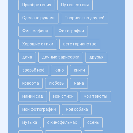
Приобретения
Путешествия
Сделано руками
Творчество друзей
Фильмофонд
Фотографии
Хорошие стихи
вегетарианство
дача
дачные зарисовки
друзья
зверьё моё
кино
книги
красота
любовь
мама
мамин сад
мои стихи
мои тексты
мои фотографии
моя собака
музыка
о кинофильмах
осень