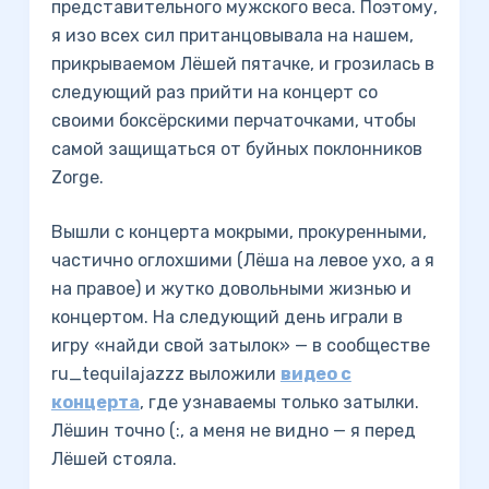
представительного мужского веса. Поэтому,
я изо всех сил пританцовывала на нашем,
прикрываемом Лёшей пятачке, и грозилась в
следующий раз прийти на концерт со
своими боксёрскими перчаточками, чтобы
самой защищаться от буйных поклонников
Zorge.
Вышли с концерта мокрыми, прокуренными,
частично оглохшими (Лёша на левое ухо, а я
на правое) и жутко довольными жизнью и
концертом. На следующий день играли в
игру «найди свой затылок» — в сообществе
ru_tequilajazzz выложили
видео с
концерта
, где узнаваемы только затылки.
Лёшин точно (:, а меня не видно — я перед
Лёшей стояла.