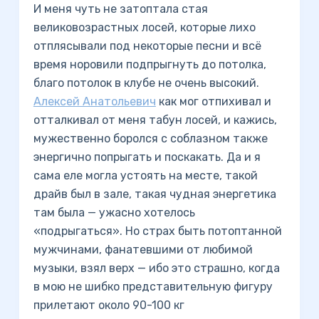
И меня чуть не затоптала стая
великовозрастных лосей, которые лихо
отплясывали под некоторые песни и всё
время норовили подпрыгнуть до потолка,
благо потолок в клубе не очень высокий.
Алексей Анатольевич
как мог отпихивал и
отталкивал от меня табун лосей, и кажись,
мужественно боролся с соблазном также
энергично попрыгать и поскакать. Да и я
сама еле могла устоять на месте, такой
драйв был в зале, такая чудная энергетика
там была — ужасно хотелось
«подрыгаться». Но страх быть потоптанной
мужчинами, фанатевшими от любимой
музыки, взял верх — ибо это страшно, когда
в мою не шибко представительную фигуру
прилетают около 90-100 кг