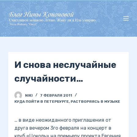
П
е
р
е
й
т
и
И снова неслучайные
к
с
случайности…
у
т
и
NIKI
7 ФЕВРАЛЯ 2011
КУДА ПОЙТИ В ПЕТЕРБУРГЕ
,
РАСТВОРЯЯСЬ В МУЗЫКЕ
… в виде неожиданного приглашения от
друга вечером 3го февраля на концерт в
клуб «Цоколь» на премьеру проекта Евгения