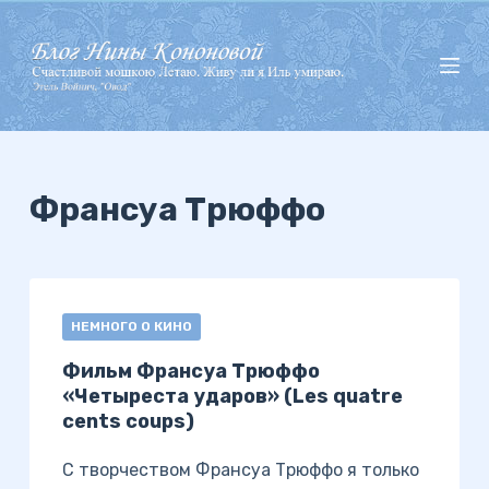
П
е
р
е
й
т
и
Франсуа Трюффо
к
с
у
т
НЕМНОГО О КИНО
и
Фильм Франсуа Трюффо
«Четыреста ударов» (Les quatre
cents coups)
С творчеством Франсуа Трюффо я только