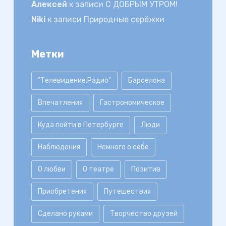
Алексей
к записи
С ДОБРЫМ УТРОМ!
Niki
к записи
Природные серёжки
Метки
"Телевидение.Радио"
Барселона
Впечатления
Гастрономическое
Куда пойти в Петербурге
Люди
Наблюдения
Немного о себе
О любви
О театре
Позитив
Приобретения
Путешествия
Сделано руками
Творчество друзей