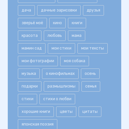
дача
дачные зарисовки
друзья
зверьё моё
кино
книги
красота
любовь
мама
мамин сад
мои стихи
мои тексты
мои фотографии
моя собака
музыка
о кинофильмах
осень
подарки
размышлизмы
семья
стихи
стихи о любви
хорошие книги
цветы
цитаты
японская поэзия