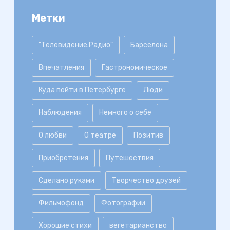
Метки
"Телевидение.Радио"
Барселона
Впечатления
Гастрономическое
Куда пойти в Петербурге
Люди
Наблюдения
Немного о себе
О любви
О театре
Позитив
Приобретения
Путешествия
Сделано руками
Творчество друзей
Фильмофонд
Фотографии
Хорошие стихи
вегетарианство