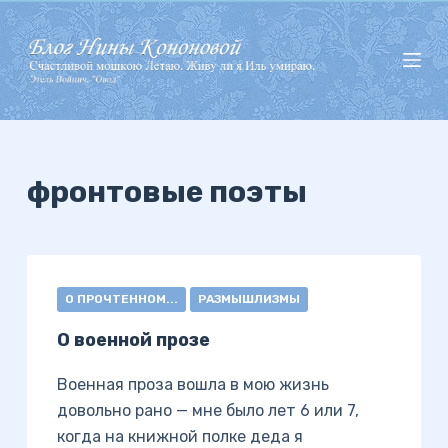
П
е
р
е
й
т
и
фронтовые поэты
к
с
у
т
О ПРОЧТЕННОМ...
РАЗМЫШЛИЗМЫ
и
О военной прозе
Военная проза вошла в мою жизнь
довольно рано — мне было лет 6 или 7,
когда на книжной полке деда я