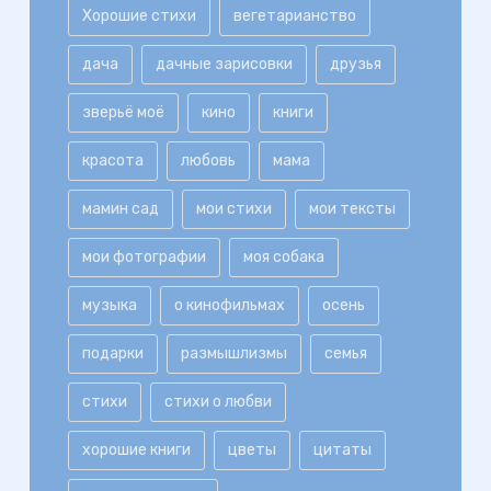
Хорошие стихи
вегетарианство
дача
дачные зарисовки
друзья
зверьё моё
кино
книги
красота
любовь
мама
мамин сад
мои стихи
мои тексты
мои фотографии
моя собака
музыка
о кинофильмах
осень
подарки
размышлизмы
семья
стихи
стихи о любви
хорошие книги
цветы
цитаты