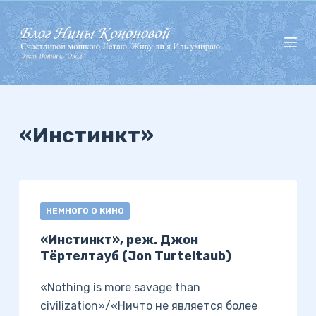
П
е
р
е
й
т
и
«Инстинкт»
к
с
у
т
НЕМНОГО О КИНО
и
«Инстинкт», реж. Джон
Тёртелтауб (Jon Turteltaub)
«Nothing is more savage than
civilization»/«Ничто не является более