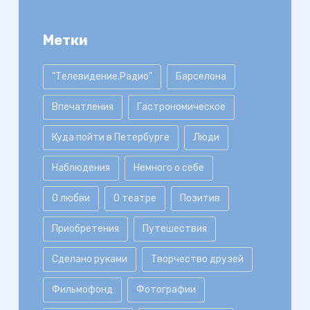
Метки
"Телевидение.Радио"
Барселона
Впечатления
Гастрономическое
Куда пойти в Петербурге
Люди
Наблюдения
Немного о себе
О любви
О театре
Позитив
Приобретения
Путешествия
Сделано руками
Творчество друзей
Фильмофонд
Фотографии