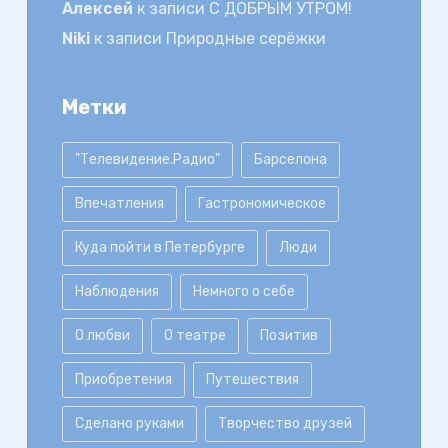
Алексей
к записи
С ДОБРЫМ УТРОМ!
Niki
к записи
Природные серёжки
Метки
"Телевидение.Радио"
Барселона
Впечатления
Гастрономическое
Куда пойти в Петербурге
Люди
Наблюдения
Немного о себе
О любви
О театре
Позитив
Приобретения
Путешествия
Сделано руками
Творчество друзей