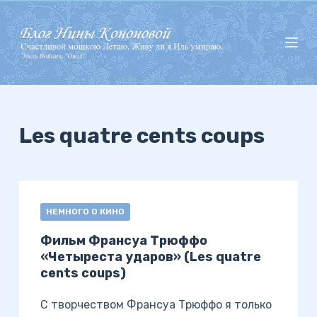
П
е
р
е
й
т
и
Les quatre cents coups
к
с
у
т
НЕМНОГО О КИНО
и
Фильм Франсуа Трюффо
«Четыреста ударов» (Les quatre
cents coups)
С творчеством Франсуа Трюффо я только