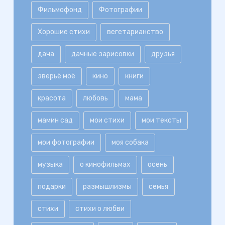
Фильмофонд
Фотографии
Хорошие стихи
вегетарианство
дача
дачные зарисовки
друзья
зверьё моё
кино
книги
красота
любовь
мама
мамин сад
мои стихи
мои тексты
мои фотографии
моя собака
музыка
о кинофильмах
осень
подарки
размышлизмы
семья
стихи
стихи о любви