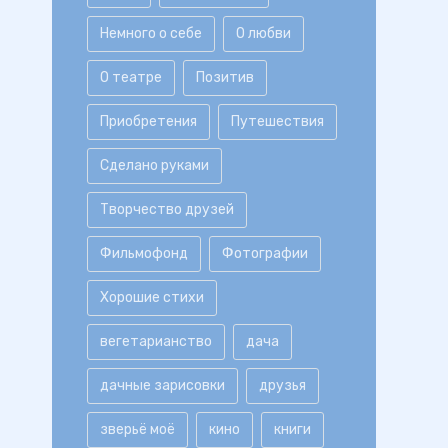
Немного о себе
О любви
О театре
Позитив
Приобретения
Путешествия
Сделано руками
Творчество друзей
Фильмофонд
Фотографии
Хорошие стихи
вегетарианство
дача
дачные зарисовки
друзья
зверьё моё
кино
книги