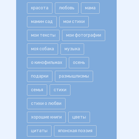
красота
любовь
мама
мамин сад
мои стихи
мои тексты
мои фотографии
моя собака
музыка
о кинофильмах
осень
подарки
размышлизмы
семья
стихи
стихи о любви
хорошие книги
цветы
цитаты
японская поэзия