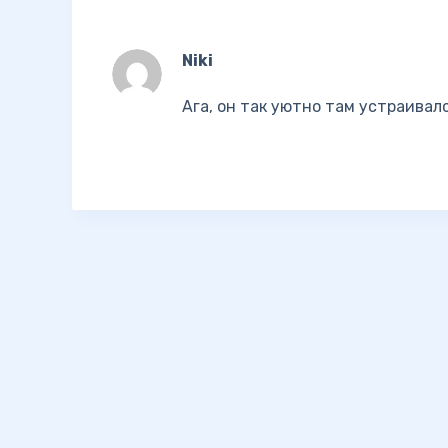
Niki
Ага, он так уютно там устраивал