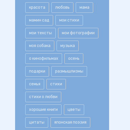
красота
любовь
мама
мамин сад
мои стихи
мои тексты
мои фотографии
моя собака
музыка
о кинофильмах
осень
подарки
размышлизмы
семья
стихи
стихи о любви
хорошие книги
цветы
цитаты
японская поэзия