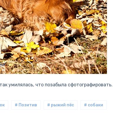
 так умилялась, что позабыла сфотографировать.
мок
# Позитив
# рыжий пёс
# собаки