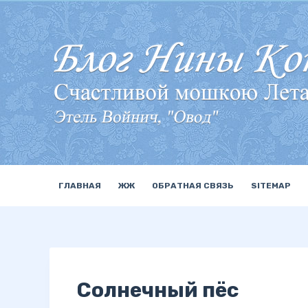
П
е
р
е
й
т
и
к
с
у
ГЛАВНАЯ
ЖЖ
ОБРАТНАЯ СВЯЗЬ
SITEMAP
т
и
Солнечный пёс