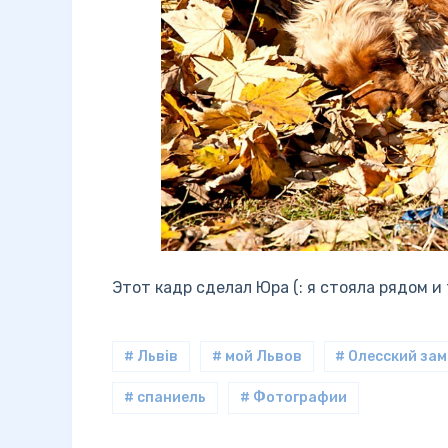
Этот кадр сделал Юра (: я стояла рядом и
# Львiв
# мой Львов
# Олесский за
# спаниель
# Фотографии