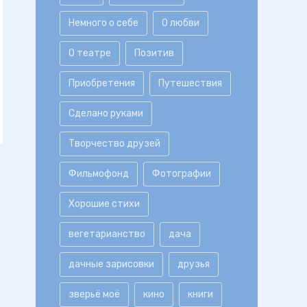
Немного о себе
О любви
О театре
Позитив
Приобретения
Путешествия
Сделано руками
Творчество друзей
Фильмофонд
Фотографии
Хорошие стихи
вегетарианство
дача
дачные зарисовки
друзья
зверьё моё
кино
книги