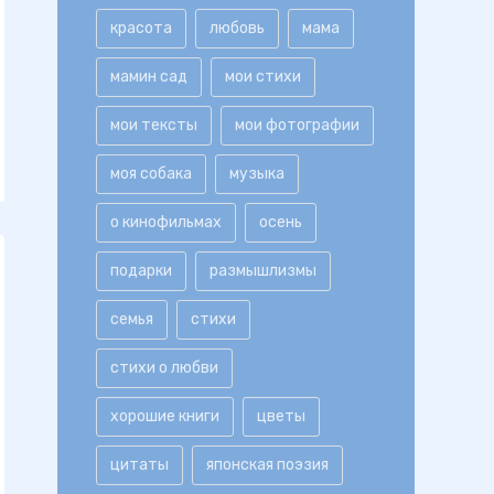
красота
любовь
мама
мамин сад
мои стихи
мои тексты
мои фотографии
моя собака
музыка
о кинофильмах
осень
подарки
размышлизмы
семья
стихи
стихи о любви
хорошие книги
цветы
цитаты
японская поэзия