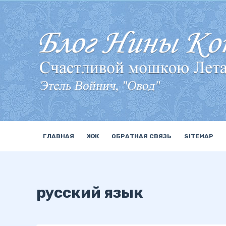
П
е
р
е
й
т
и
к
с
у
ГЛАВНАЯ
ЖЖ
ОБРАТНАЯ СВЯЗЬ
SITEMAP
т
и
русский язык