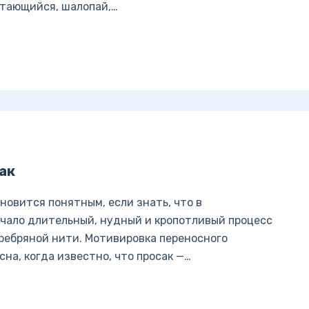
атающийся, шалопай,…
ак
новится понятным, если знать, что в
чало длительный, нудный и кропотливый процесс
еребряной нити. Мотивировка переносного
на, когда известно, что просак —…