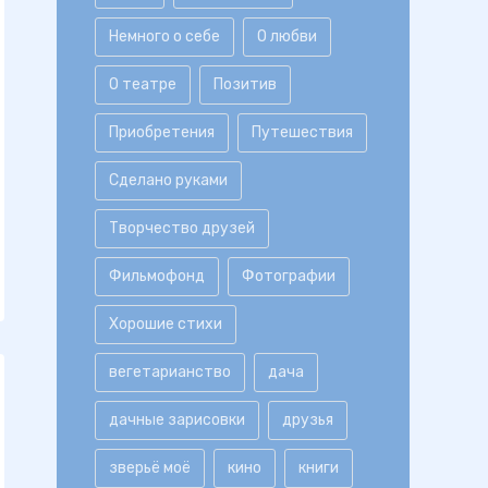
Немного о себе
О любви
О театре
Позитив
Приобретения
Путешествия
Сделано руками
Творчество друзей
Фильмофонд
Фотографии
Хорошие стихи
вегетарианство
дача
дачные зарисовки
друзья
зверьё моё
кино
книги