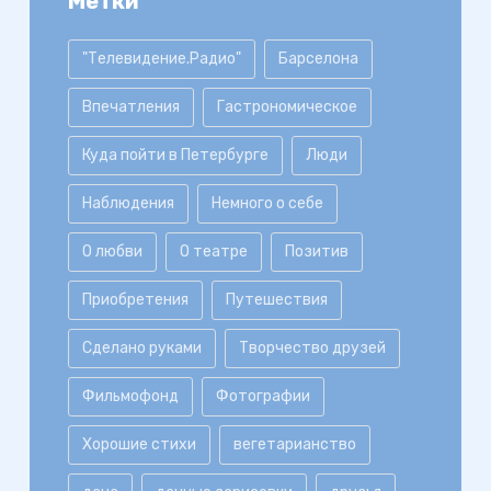
Метки
"Телевидение.Радио"
Барселона
Впечатления
Гастрономическое
Куда пойти в Петербурге
Люди
Наблюдения
Немного о себе
О любви
О театре
Позитив
Приобретения
Путешествия
Сделано руками
Творчество друзей
Фильмофонд
Фотографии
Хорошие стихи
вегетарианство