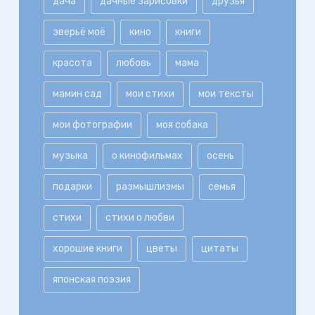
дача
дачные зарисовки
друзья
зверьё моё
кино
книги
красота
любовь
мама
мамин сад
мои стихи
мои тексты
мои фотографии
моя собака
музыка
о кинофильмах
осень
подарки
размышлизмы
семья
стихи
стихи о любви
хорошие книги
цветы
цитаты
японская поэзия