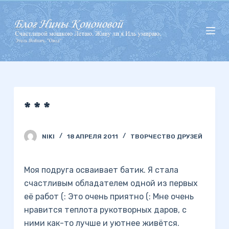
П
е
р
е
й
т
и
* * *
к
с
у
NIKI
18 АПРЕЛЯ 2011
ТВОРЧЕСТВО ДРУЗЕЙ
т
и
Моя подруга осваивает батик. Я стала
счастливым обладателем одной из первых
её работ (: Это очень приятно (: Мне очень
нравится теплота рукотворных даров, с
ними как-то лучше и уютнее живётся.