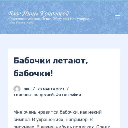
П
е
р
е
й
т
и
Бабочки летают,
к
с
бабочки!
у
т
и
NIKI
23 МАРТА 2011
ТВОРЧЕСТВО ДРУЗЕЙ
,
ФОТОГРАФИИ
Мне очень нравятся бабочки, как некий
символ. В украшениях, например. В
рисунках. В каких-нибудь поделках. Среди