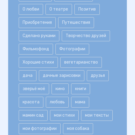
О любви
О театре
Позитив
Приобретения
Путешествия
Сделано руками
Творчество друзей
Фильмофонд
Фотографии
Хорошие стихи
вегетарианство
дача
дачные зарисовки
друзья
зверьё моё
кино
книги
красота
любовь
мама
мамин сад
мои стихи
мои тексты
мои фотографии
моя собака