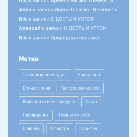
Niki
к записи
Ирина Снегова. Нежность
Алла
к записи
Ирина Снегова. Нежность
Niki
к записи
С ДОБРЫМ УТРОМ!
Алексей
к записи
С ДОБРЫМ УТРОМ!
Niki
к записи
Природные серёжки
Метки
"Телевидение.Радио"
Барселона
Впечатления
Гастрономическое
Куда пойти в Петербурге
Люди
Наблюдения
Немного о себе
О любви
О театре
Позитив