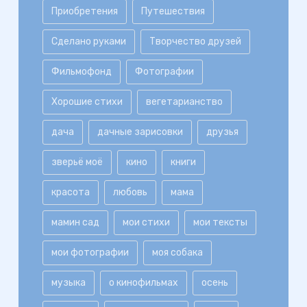
Приобретения
Путешествия
Сделано руками
Творчество друзей
Фильмофонд
Фотографии
Хорошие стихи
вегетарианство
дача
дачные зарисовки
друзья
зверьё моё
кино
книги
красота
любовь
мама
мамин сад
мои стихи
мои тексты
мои фотографии
моя собака
музыка
о кинофильмах
осень