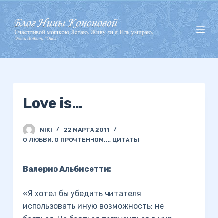
П
е
р
е
й
т
и
Love is…
к
с
у
NIKI
22 МАРТА 2011
т
О ЛЮБВИ
,
О ПРОЧТЕННОМ...
,
ЦИТАТЫ
и
Валерио Альбисетти:
«Я хотел бы убедить читателя
использовать иную возможность: не