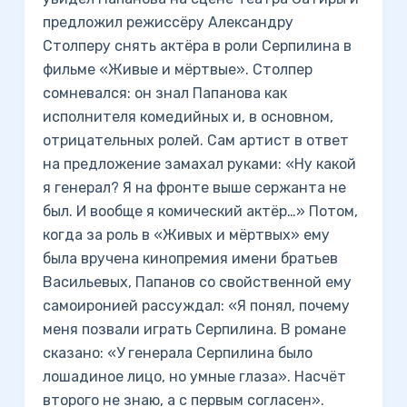
предложил режиссёру Александру
Столперу снять актёра в роли Серпилина в
фильме «Живые и мёртвые». Столпер
сомневался: он знал Папанова как
исполнителя комедийных и, в основном,
отрицательных ролей. Сам артист в ответ
на предложение замахал руками: «Ну какой
я генерал? Я на фронте выше сержанта не
был. И вообще я комический актёр…» Потом,
когда за роль в «Живых и мёртвых» ему
была вручена кинопремия имени братьев
Васильевых, Папанов со свойственной ему
самоиронией рассуждал: «Я понял, почему
меня позвали играть Серпилина. В романе
сказано: «У генерала Серпилина было
лошадиное лицо, но умные глаза». Насчёт
второго не знаю, а с первым согласен».