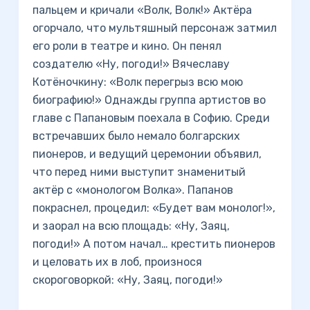
пальцем и кричали «Волк, Волк!» Актёра
огорчало, что мультяшный персонаж затмил
его роли в театре и кино. Он пенял
создателю «Ну, погоди!» Вячеславу
Котёночкину: «Волк перегрыз всю мою
биографию!» Однажды группа артистов во
главе с Папановым поехала в Софию. Среди
встречавших было немало болгарских
пионеров, и ведущий церемонии объявил,
что перед ними выступит знаменитый
актёр с «монологом Волка». Папанов
покраснел, процедил: «Будет вам монолог!»,
и заорал на всю площадь: «Ну, Заяц,
погоди!» А потом начал… крестить пионеров
и целовать их в лоб, произнося
скороговоркой: «Ну, Заяц, погоди!»