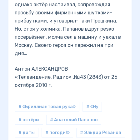
однако актёр настаивал, сопровождая
просьбу своими фирменными шутками-
прибаутками, и уговорил-таки Прошкина.
Но, стоя у холмика, Папанов вдруг резко
посерьёзнел, молча сел в машину и уехал в
Москву. Своего героя он пережил на три
дня…
Антон АЛЕКСАНДРОВ
«Телевидение. Радио» ,№43 (2843) от 26
октября 2010 г.
# «Бриллиантовая рука»
# «Ну
# актёры
# Анатолий Папанов
# даты
# погоди!»
# Эльдар Рязанов