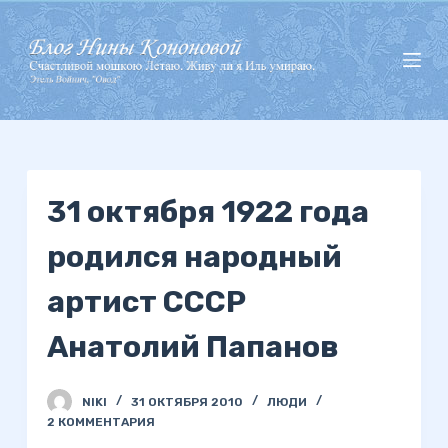
П
е
р
е
й
т
и
31 октября 1922 года
к
с
родился народный
у
т
артист СССР
и
Анатолий Папанов
NIKI
31 ОКТЯБРЯ 2010
ЛЮДИ
2 КОММЕНТАРИЯ