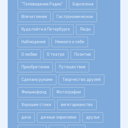
"Телевидение.Радио"
Барселона
Впечатления
Гастрономическое
Куда пойти в Петербурге
Люди
Наблюдения
Немного о себе
О любви
О театре
Позитив
Приобретения
Путешествия
Сделано руками
Творчество друзей
Фильмофонд
Фотографии
Хорошие стихи
вегетарианство
дача
дачные зарисовки
друзья