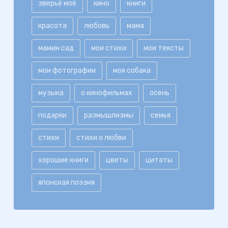
зверьё моё
кино
книги
красота
любовь
мама
мамин сад
мои стихи
мои тексты
мои фотографии
моя собака
музыка
о кинофильмах
осень
подарки
размышлизмы
семья
стихи
стихи о любви
хорошие книги
цветы
цитаты
японская поэзия