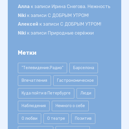
Алла
к записи
Ирина Снегова. Нежность
Niki
к записи
С ДОБРЫМ УТРОМ!
Алексей
к записи
С ДОБРЫМ УТРОМ!
Niki
к записи
Природные серёжки
Метки
"Телевидение.Радио"
Барселона
Впечатления
Гастрономическое
Куда пойти в Петербурге
Люди
Наблюдения
Немного о себе
О любви
О театре
Позитив