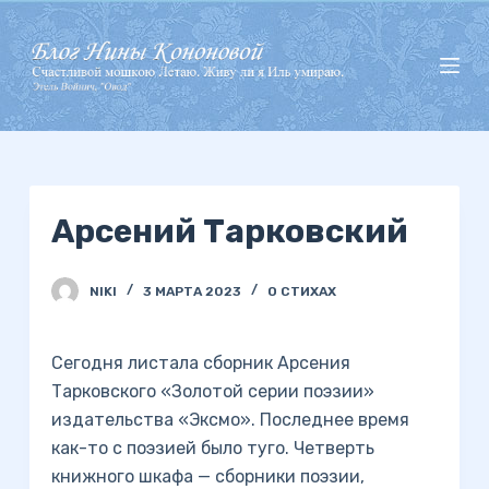
П
е
р
е
й
т
и
Арсений Тарковский
к
с
у
NIKI
3 МАРТА 2023
О СТИХАХ
т
и
Сегодня листала сборник Арсения
Тарковского «Золотой серии поэзии»
издательства «Эксмо». Последнее время
как-то с поэзией было туго. Четверть
книжного шкафа — сборники поэзии,