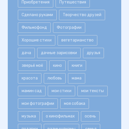
Приобретения
Путешествия
Сделано руками
Творчество друзей
Фильмофонд
Фотографии
Хорошие стихи
вегетарианство
дача
дачные зарисовки
друзья
зверьё моё
кино
книги
красота
любовь
мама
мамин сад
мои стихи
мои тексты
мои фотографии
моя собака
музыка
о кинофильмах
осень
подарки
размышлизмы
семья